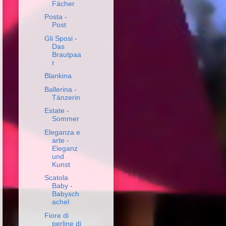
Fächer
Posta -
Post
Gli Sposi -
Das
Brautpaa
r
Blankina
Ballerina -
Tänzerin
Estate -
Sommer
Eleganza e
arte -
Eleganz
und
Kunst
Scatola
Baby -
Babysch
achel
Fiore di
perline di