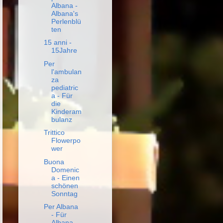
Albana -
Albana's
Perlenblü
ten
15 anni -
15Jahre
Per
l'ambulan
za
pediatric
a - Für
die
Kinderam
bulanz
Trittico
Flowerpo
wer
Buona
Domenic
a - Einen
schönen
Sonntag
Per Albana
- Für
Albana