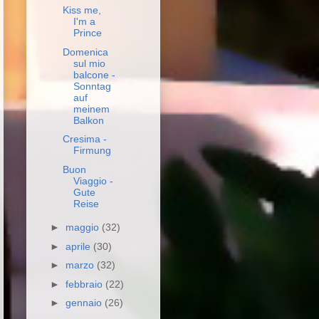
Kiss me,
I'm a
Prince
Domenica
sul mio
balcone -
Sonntag
auf
meinem
Balkon
Cresima -
Firmung
Buon
Viaggio -
Gute
Reise
►
maggio
(32)
►
aprile
(30)
►
marzo
(32)
►
febbraio
(22)
►
gennaio
(26)