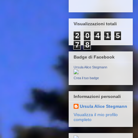
Visualizzazioni totali
2
0
4
1
5
7
8
Badge di Facebook
Ursula Alice Stegmann
Crea il tuo badge
Informazioni personali
Ursula Alice Stegmann
Visualizza il mio profilo
completo