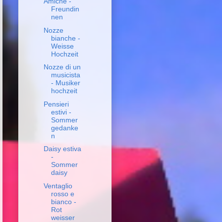
Amiche -
Freundin
nen
Nozze
bianche -
Weisse
Hochzeit
Nozze di un
musicista
- Musiker
hochzeit
Pensieri
estivi -
Sommer
gedanke
n
Daisy estiva
-
Sommer
daisy
Ventaglio
rosso e
bianco -
Rot
weisser