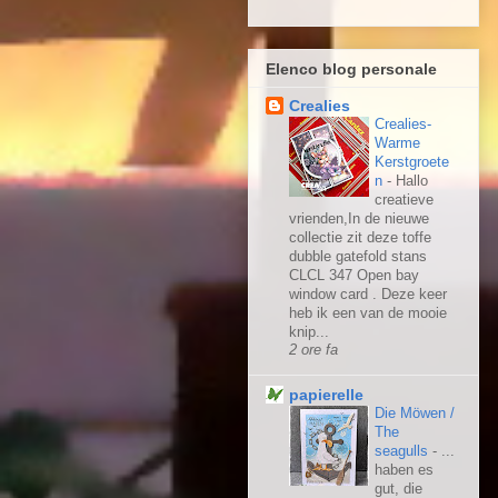
Elenco blog personale
Crealies
Crealies-
Warme
Kerstgroete
n
-
Hallo
creatieve
vrienden,In de nieuwe
collectie zit deze toffe
dubble gatefold stans
CLCL 347 Open bay
window card . Deze keer
heb ik een van de mooie
knip...
2 ore fa
papierelle
Die Möwen /
The
seagulls
-
...
haben es
gut, die