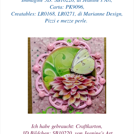
Carta: PK9096,
Creatables: LR0168, LR0271, di Marianne Design,
Pizzi e mezze perle.
Ich habe gebraucht: Craftkarton,
3D Bildchen: SB10220, von Jeanine's Art,