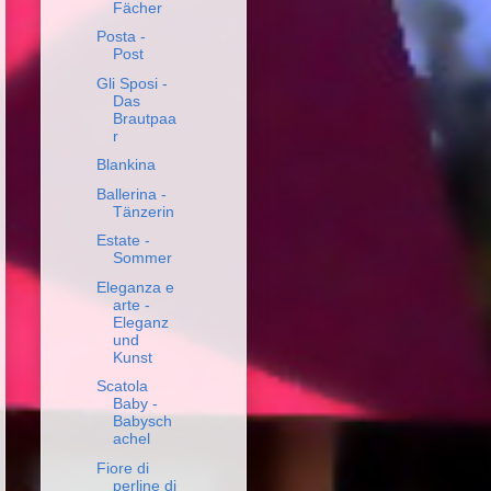
Fächer
Posta -
Post
Gli Sposi -
Das
Brautpaa
r
Blankina
Ballerina -
Tänzerin
Estate -
Sommer
Eleganza e
arte -
Eleganz
und
Kunst
Scatola
Baby -
Babysch
achel
Fiore di
perline di