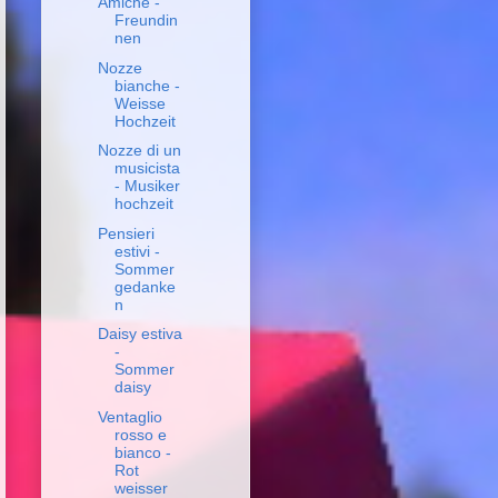
Amiche -
Freundin
nen
Nozze
bianche -
Weisse
Hochzeit
Nozze di un
musicista
- Musiker
hochzeit
Pensieri
estivi -
Sommer
gedanke
n
Daisy estiva
-
Sommer
daisy
Ventaglio
rosso e
bianco -
Rot
weisser