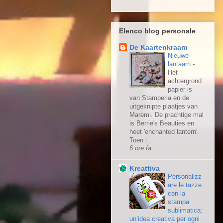
Elenco blog personale
De Kaartenkraam
Nieuwe
lantaarn
-
Het
achtergrond
papier is
van Stamperia en de
uitgeknipte plaatjes van
Maremi. De prachtige mal
is Berrie's Beauties en
heet 'enchanted lantern'.
Toen i...
6 ore fa
Kreattiva
Personalizz
are le tazze
con la
stampa
sublimatica:
un’idea creativa per ogni