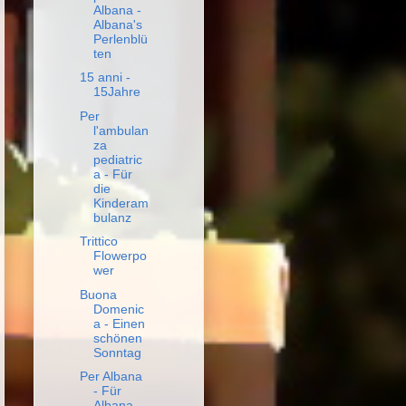
Albana -
Albana's
Perlenblü
ten
15 anni -
15Jahre
Per
l'ambulan
za
pediatric
a - Für
die
Kinderam
bulanz
Trittico
Flowerpo
wer
Buona
Domenic
a - Einen
schönen
Sonntag
Per Albana
- Für
Albana