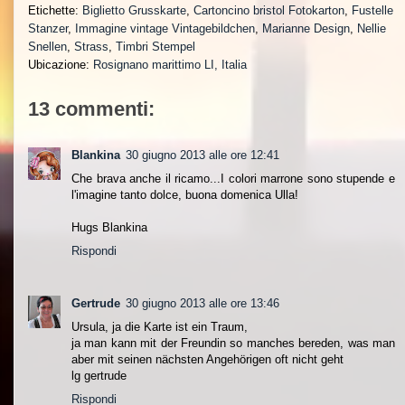
Etichette:
Biglietto Grusskarte
,
Cartoncino bristol Fotokarton
,
Fustelle
Stanzer
,
Immagine vintage Vintagebildchen
,
Marianne Design
,
Nellie
Snellen
,
Strass
,
Timbri Stempel
Ubicazione:
Rosignano marittimo LI, Italia
13 commenti:
Blankina
30 giugno 2013 alle ore 12:41
Che brava anche il ricamo...I colori marrone sono stupende e
l'imagine tanto dolce, buona domenica Ulla!
Hugs Blankina
Rispondi
Gertrude
30 giugno 2013 alle ore 13:46
Ursula, ja die Karte ist ein Traum,
ja man kann mit der Freundin so manches bereden, was man
aber mit seinen nächsten Angehörigen oft nicht geht
lg gertrude
Rispondi