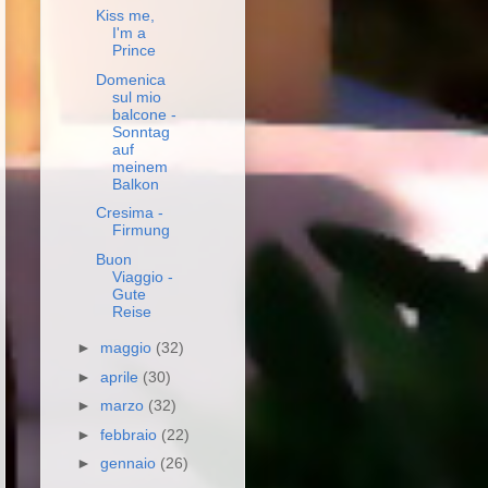
Kiss me,
I'm a
Prince
Domenica
sul mio
balcone -
Sonntag
auf
meinem
Balkon
Cresima -
Firmung
Buon
Viaggio -
Gute
Reise
►
maggio
(32)
►
aprile
(30)
►
marzo
(32)
►
febbraio
(22)
►
gennaio
(26)