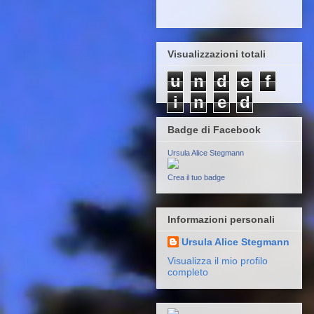
Visualizzazioni totali
u
n
d
e
f
i
n
e
d
Badge di Facebook
Ursula Alice Stegmann
Crea il tuo badge
Informazioni personali
Ursula Alice Stegmann
Visualizza il mio profilo
completo