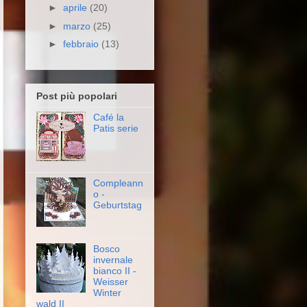
►
aprile
(20)
►
marzo
(25)
►
febbraio
(13)
Post più popolari
Café la
Patis serie
Compleann
o -
Geburtstag
Bosco
invernale
bianco II -
Weisser
Winter
wald II