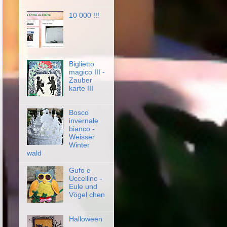
10 000 !!!
Biglietto
magico III -
Zauber
karte III
Bosco
invernale
bianco -
Weisser
Winter
wald
Gufo e
Uccellino -
Eule und
Vögel chen
Halloween