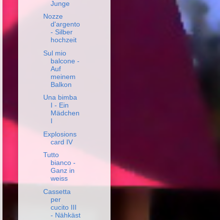
Junge
Nozze
d'argento
- Silber
hochzeit
Sul mio
balcone -
Auf
meinem
Balkon
Una bimba
I - Ein
Mädchen
I
Explosions
card IV
Tutto
bianco -
Ganz in
weiss
Cassetta
per
cucito III
- Nähkäst