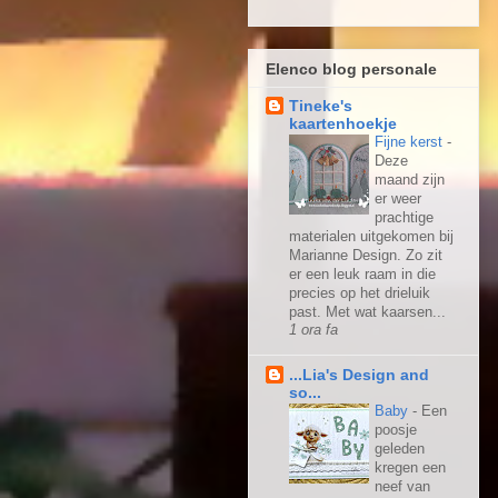
Elenco blog personale
Tineke's
kaartenhoekje
Fijne kerst
-
Deze
maand zijn
er weer
prachtige
materialen uitgekomen bij
Marianne Design. Zo zit
er een leuk raam in die
precies op het drieluik
past. Met wat kaarsen...
1 ora fa
...Lia's Design and
so...
Baby
-
Een
poosje
geleden
kregen een
neef van