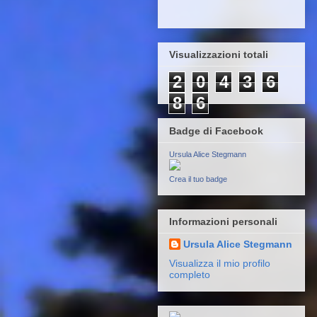
Visualizzazioni totali
2
0
4
3
6
8
6
Badge di Facebook
Ursula Alice Stegmann
Crea il tuo badge
Informazioni personali
Ursula Alice Stegmann
Visualizza il mio profilo
completo