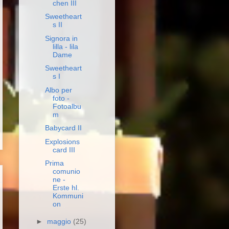
chen III
Sweetheart
s II
Signora in
lilla - lila
Dame
Sweetheart
s I
Albo per
foto -
Fotoalbu
m
Babycard II
Explosions
card III
Prima
comunio
ne -
Erste hl.
Kommuni
on
►
maggio
(25)