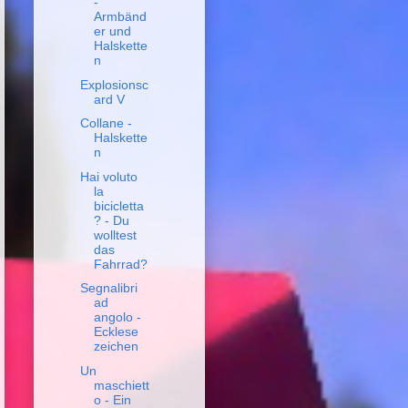
-
Armbänd
er und
Halskette
n
Explosionsc
ard V
Collane -
Halskette
n
Hai voluto
la
bicicletta
? - Du
wolltest
das
Fahrrad?
Segnalibri
ad
angolo -
Ecklese
zeichen
Un
maschiett
o - Ein