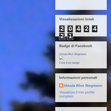
Visualizzazioni totali
2
0
4
2
4
2
1
Badge di Facebook
Ursula Alice Stegmann
Crea il tuo badge
Informazioni personali
Ursula Alice Stegmann
Visualizza il mio profilo
completo