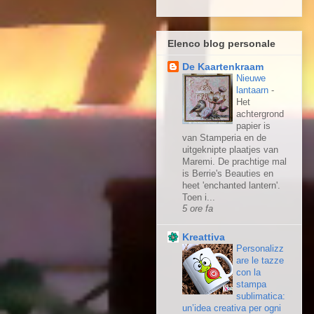
Elenco blog personale
De Kaartenkraam
Nieuwe
lantaarn
-
Het
achtergrond
papier is
van Stamperia en de
uitgeknipte plaatjes van
Maremi. De prachtige mal
is Berrie's Beauties en
heet 'enchanted lantern'.
Toen i...
5 ore fa
Kreattiva
Personalizz
are le tazze
con la
stampa
sublimatica:
un’idea creativa per ogni