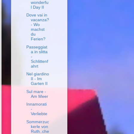
wonderfu
l Day II
Dove vai in
vacanza?
- Wo
machst
du
Ferien?
Passeggiat
a in slitta
-
Schlittenf
ahrt
Nel giardino
II - Im
Garten II
Sul mare -
Am Meer
Innamorati
-
Verliebte
Sommerzuc
kerle von
Ruth..che