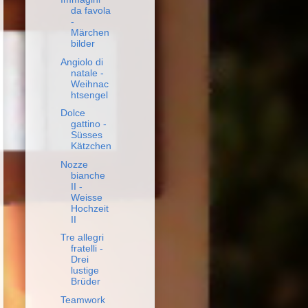
da favola
-
Märchen
bilder
Angiolo di
natale -
Weihnac
htsengel
Dolce
gattino -
Süsses
Kätzchen
Nozze
bianche
II -
Weisse
Hochzeit
II
Tre allegri
fratelli -
Drei
lustige
Brüder
Teamwork