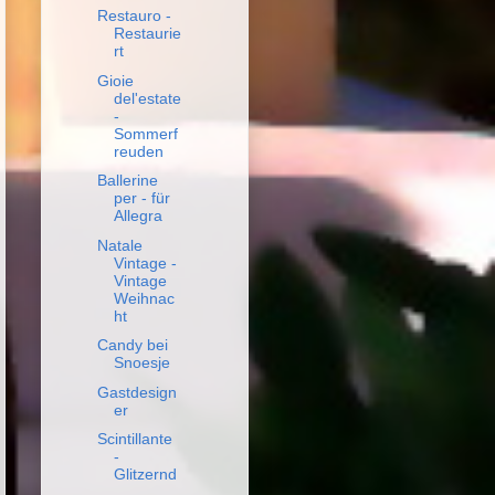
Restauro -
Restaurie
rt
Gioie
del'estate
-
Sommerf
reuden
Ballerine
per - für
Allegra
Natale
Vintage -
Vintage
Weihnac
ht
Candy bei
Snoesje
Gastdesign
er
Scintillante
-
Glitzernd