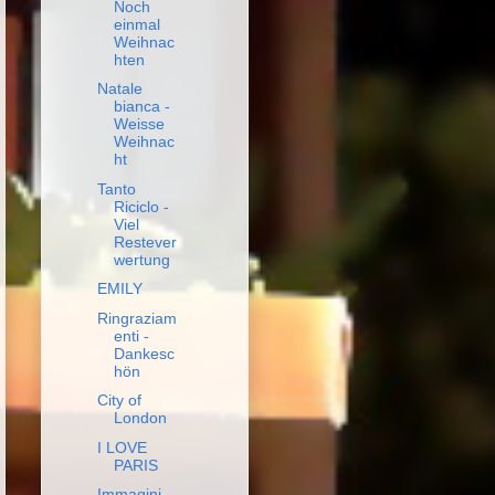
Noch
einmal
Weihnac
hten
Natale
bianca -
Weisse
Weihnac
ht
Tanto
Riciclo -
Viel
Restever
wertung
EMILY
Ringraziam
enti -
Dankesc
hön
City of
London
I LOVE
PARIS
Immagini