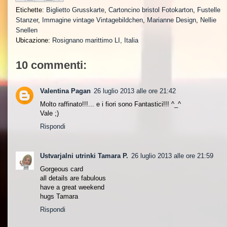
Etichette:
Biglietto Grusskarte
,
Cartoncino bristol Fotokarton
,
Fustelle
Stanzer
,
Immagine vintage Vintagebildchen
,
Marianne Design
,
Nellie
Snellen
Ubicazione:
Rosignano marittimo LI, Italia
10 commenti:
Valentina Pagan
26 luglio 2013 alle ore 21:42
Molto raffinato!!!... e i fiori sono Fantastici!!! ^_^
Vale ;)
Rispondi
Ustvarjalni utrinki Tamara P.
26 luglio 2013 alle ore 21:59
Gorgeous card
all details are fabulous
have a great weekend
hugs Tamara
Rispondi