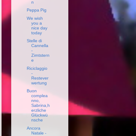
n
Peppa Pig
We wish
you a
nice day
today
Stelle di
Cannella
-
Zimtstern
e
Riciclaggio
-
Restever
wertung
Buon
complea
nno,
Sabrina,h
erzliche
Glückwü
nsche
Ancora
Natale -