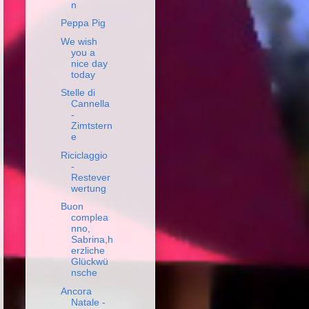
n
Peppa Pig
We wish
you a
nice day
today
Stelle di
Cannella
-
Zimtstern
e
Riciclaggio
-
Restever
wertung
Buon
complea
nno,
Sabrina,h
erzliche
Glückwü
nsche
Ancora
Natale -