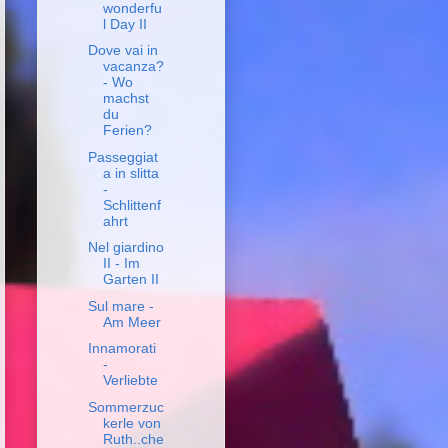
wonderfu
l Day II
Dove vai in
vacanza?
- Wo
machst
du
Ferien?
Passeggiat
a in slitta
-
Schlittenf
ahrt
Nel giardino
II - Im
Garten II
Sul mare -
Am Meer
Innamorati
-
Verliebte
Sommerzuc
kerle von
Ruth..che