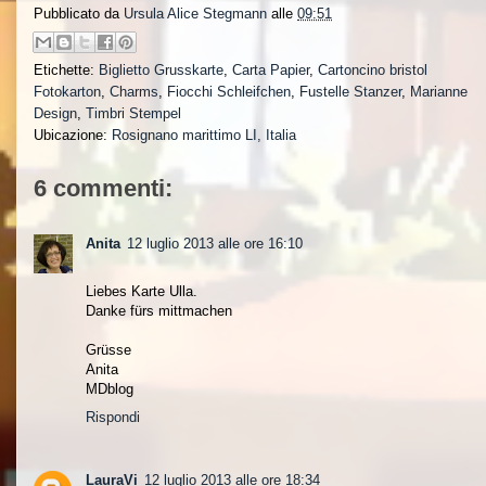
Pubblicato da
Ursula Alice Stegmann
alle
09:51
Etichette:
Biglietto Grusskarte
,
Carta Papier
,
Cartoncino bristol
Fotokarton
,
Charms
,
Fiocchi Schleifchen
,
Fustelle Stanzer
,
Marianne
Design
,
Timbri Stempel
Ubicazione:
Rosignano marittimo LI, Italia
6 commenti:
Anita
12 luglio 2013 alle ore 16:10
Liebes Karte Ulla.
Danke fürs mittmachen
Grüsse
Anita
MDblog
Rispondi
LauraVi
12 luglio 2013 alle ore 18:34