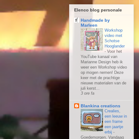
Elenco blog personale
Handmade by
Marleen
Workshop
video met
Schotse
Hooglander
-
Voor het
YouTube kanaal van
Marianne Design heb ik
weer een Workshop video
op mogen nemen! Deze
keer met de prachtige
nieuwe materialen van de
juli kerst...
3 ore fa
Blankina creations
Crealies,
een leeuw in
een frame
een jaartje
erbij
-
Goedemorgen, Vandaag