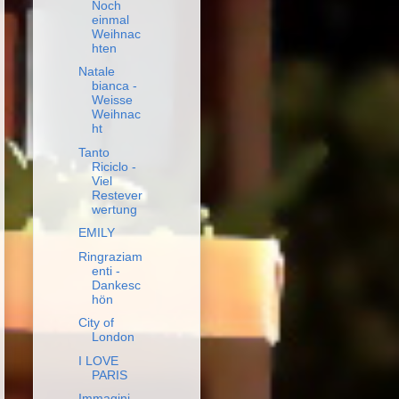
Noch
einmal
Weihnac
hten
Natale
bianca -
Weisse
Weihnac
ht
Tanto
Riciclo -
Viel
Restever
wertung
EMILY
Ringraziam
enti -
Dankesc
hön
City of
London
I LOVE
PARIS
Immagini