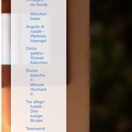
da favola
-
Märchen
bilder
Angiolo di
natale -
Weihnac
htsengel
Dolce
gattino -
Süsses
Kätzchen
Nozze
bianche
II -
Weisse
Hochzeit
II
Tre allegri
fratelli -
Drei
lustige
Brüder
Teamwork