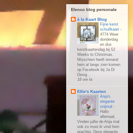
Elenco blog personale
à la Kaart Blog
Fijne kerst
schuifkaart
-
4774 Weer
donderdag
en dus
kerstkaartendag bij 52
Weeks to Christmas.
Misschien heeft iemand
hem al langs zien komen
op Facebook bij Ja Di
Desig...
18 ore fa
Ellie's Kaarten
Anja's
elegante
snijmal
-
Hallo
allemaal,
Vinden jullie de Anja mal
ook zo mooi ik vind hem
prachtig. Deze elegante