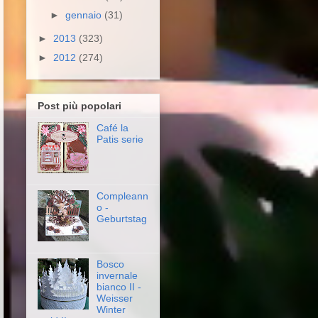
►
gennaio
(31)
►
2013
(323)
►
2012
(274)
Post più popolari
Café la
Patis serie
Compleann
o -
Geburtstag
Bosco
invernale
bianco II -
Weisser
Winter