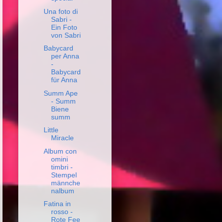
Una foto di
Sabri -
Ein Foto
von Sabri
Babycard
per Anna
-
Babycard
für Anna
Summ Ape
- Summ
Biene
summ
Little
Miracle
Album con
omini
timbri -
Stempel
männche
nalbum
Fatina in
rosso -
Rote Fee