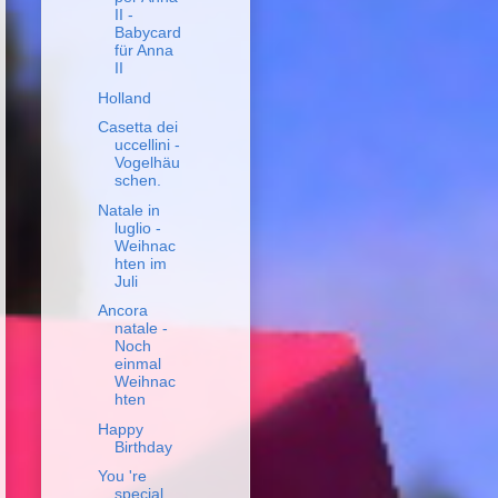
II -
Babycard
für Anna
II
Holland
Casetta dei
uccellini -
Vogelhäu
schen.
Natale in
luglio -
Weihnac
hten im
Juli
Ancora
natale -
Noch
einmal
Weihnac
hten
Happy
Birthday
You 're
special