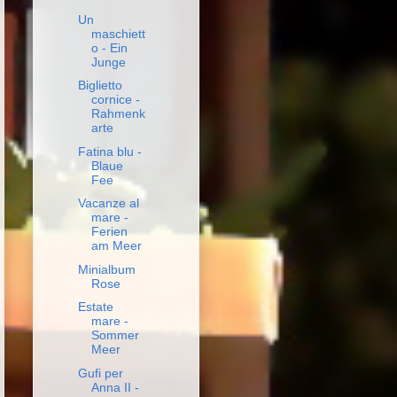
Un
maschiett
o - Ein
Junge
Biglietto
cornice -
Rahmenk
arte
Fatina blu -
Blaue
Fee
Vacanze al
mare -
Ferien
am Meer
Minialbum
Rose
Estate
mare -
Sommer
Meer
Gufi per
Anna II -