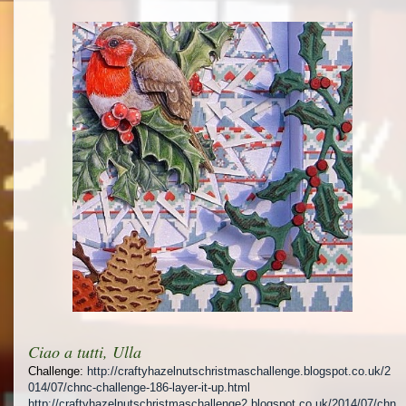
Ciao a tutti, Ulla
Challenge:
http://craftyhazelnutschristmaschallenge.blogspot.co.uk/2
014/07/chnc-challenge-186-layer-it-up.html
http://craftyhazelnutschristmaschallenge2.blogspot.co.uk/2014/07/chn