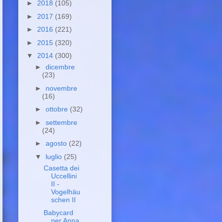
►
2018
(105)
►
2017
(169)
►
2016
(221)
►
2015
(320)
▼
2014
(300)
►
dicembre
(23)
►
novembre
(16)
►
ottobre
(32)
►
settembre
(24)
►
agosto
(22)
▼
luglio
(25)
Casetta dei
Uccellini
II -
Vogelhäu
schen II
Babycard
per Anna