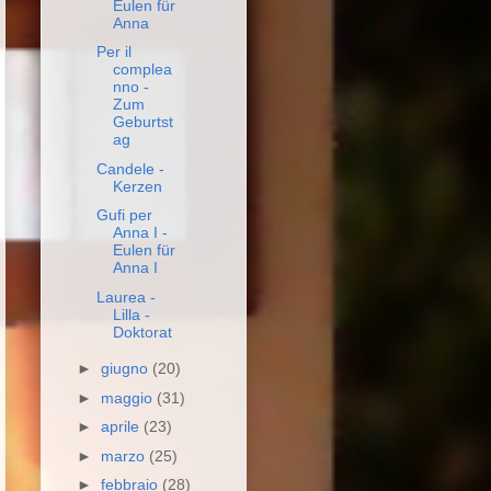
Eulen für
Anna
Per il
complea
nno -
Zum
Geburtst
ag
Candele -
Kerzen
Gufi per
Anna I -
Eulen für
Anna I
Laurea -
Lilla -
Doktorat
►
giugno
(20)
►
maggio
(31)
►
aprile
(23)
►
marzo
(25)
►
febbraio
(28)