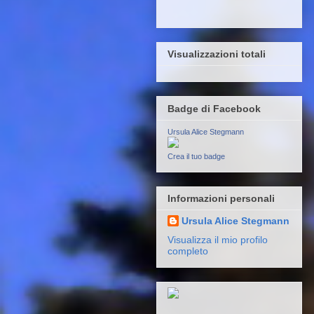
Visualizzazioni totali
Badge di Facebook
Ursula Alice Stegmann
Crea il tuo badge
Informazioni personali
Ursula Alice Stegmann
Visualizza il mio profilo
completo