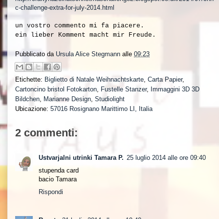
c-challenge-extra-for-july-2014.html
un vostro commento mi fa piacere.
ein lieber Komment macht mir Freude.
Pubblicato da
Ursula Alice Stegmann
alle
09:23
Etichette:
Biglietto di Natale Weihnachtskarte
,
Carta Papier
,
Cartoncino bristol Fotokarton
,
Fustelle Stanzer
,
Immaggini 3D 3D
Bildchen
,
Marianne Design
,
Studiolight
Ubicazione:
57016 Rosignano Marittimo LI, Italia
2 commenti:
Ustvarjalni utrinki Tamara P.
25 luglio 2014 alle ore 09:40
stupenda card
bacio Tamara
Rispondi