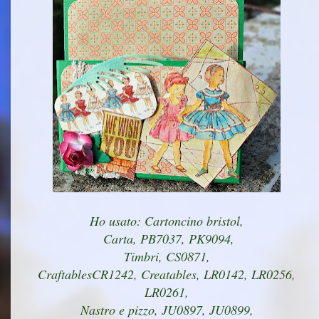
Ho usato: Cartoncino bristol,
Carta, PB7037, PK9094,
Timbri, CS0871,
CraftablesCR1242, Creatables, LR0142, LR0256,
LR0261,
Nastro e pizzo, JU0897, JU0899,