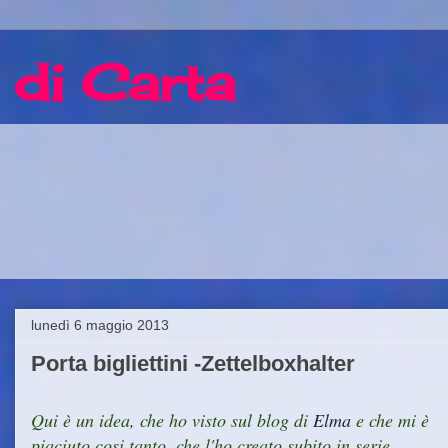
 di Carta
lunedì 6 maggio 2013
Porta bigliettini -Zettelboxhalter
Qui è un idea, che ho visto sul blog di
Elma
e che mi è
piaciuto cosi tanto, che l'ho creato subito in serie.