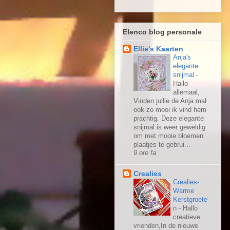
Elenco blog personale
Ellie's Kaarten
Anja's
elegante
snijmal
-
Hallo
allemaal,
Vinden jullie de Anja mal
ook zo mooi ik vind hem
prachtig. Deze elegante
snijmal is weer geweldig
om met mooie bloemen
plaatjes te gebrui...
9 ore fa
Crealies
Crealies-
Warme
Kerstgroete
n
-
Hallo
creatieve
vrienden,In de nieuwe