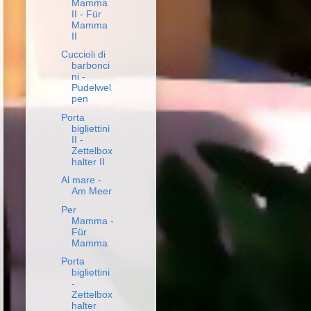
Mamma
II - Für
Mamma
II
Cuccioli di
barbonci
ni -
Pudelwel
pen
Porta
bigliettini
II -
Zettelbox
halter II
Al mare -
Am Meer
Per
Mamma -
Für
Mamma
Porta
bigliettini
-
Zettelbox
halter