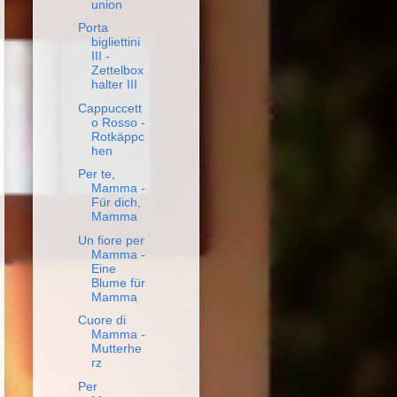
union
Porta
bigliettini
III -
Zettelbox
halter III
Cappuccett
o Rosso -
Rotkäppc
hen
Per te,
Mamma -
Für dich,
Mamma
Un fiore per
Mamma -
Eine
Blume für
Mamma
Cuore di
Mamma -
Mutterhe
rz
Per