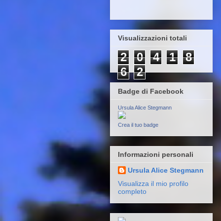
Visualizzazioni totali
2
0
4
1
8
6
2
Badge di Facebook
Ursula Alice Stegmann
Crea il tuo badge
Informazioni personali
Ursula Alice Stegmann
Visualizza il mio profilo
completo