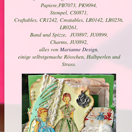
Papiere,PB7073, PK9094,
Stempel, CS0871,
Craftables, CR1242, Creatables, LR0142, LR0256,
LR0261,
Band und Spizze, JU0897, JU0899,
Charms, JU0892,
alles von
Marianne Design
,
einige selbstgemache Rösschen, Halbperlen und
Strass.