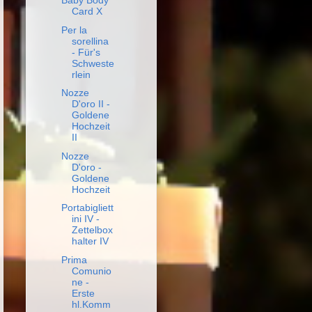
Baby Body
Card X
Per la
sorellina
- Für's
Schweste
rlein
Nozze
D'oro II -
Goldene
Hochzeit
II
Nozze
D'oro -
Goldene
Hochzeit
Portabigliett
ini IV -
Zettelbox
halter IV
Prima
Comunio
ne -
Erste
hl.Komm