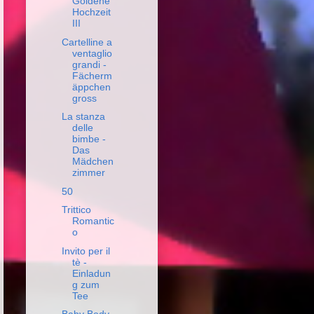
Goldene
Hochzeit
III
Cartelline a
ventaglio
grandi -
Fächerm
äppchen
gross
La stanza
delle
bimbe -
Das
Mädchen
zimmer
50
Trittico
Romantic
o
Invito per il
tè -
Einladun
g zum
Tee