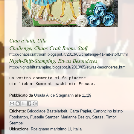
Ciao a tutti, Ulla
Challenge, Chaos Craft Room. Stoff
http://chaoscraftroom.blogspot.it/2013/05/challenge-41-mit-stoff.html
Nigth-Shift-Stamping. Etwas Besonderes
http://nightshiftstamping.blogspot.it/2013/05/etwas-besonderes.html
un vostro commento mi fa piacere.
ein lieber Komment macht mir Freude.
Pubblicato da
Ursula Alice Stegmann
alle
11:29
Etichette:
Briccolage Bastelarbeit
,
Carta Papier
,
Cartoncino bristol
Fotokarton
,
Fustelle Stanzer
,
Marianne Design
,
Strass
,
Timbri
Stempel
Ubicazione:
Rosignano marittimo LI, Italia