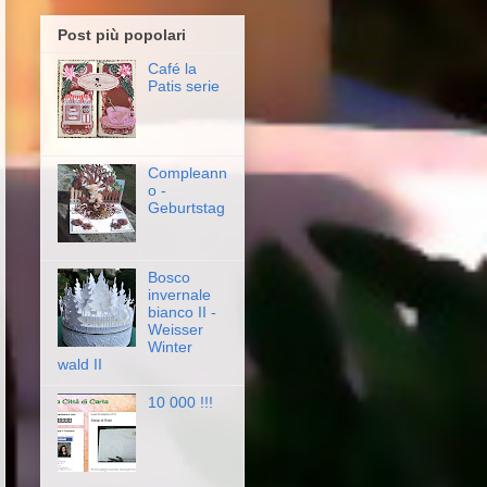
Post più popolari
Café la
Patis serie
Compleann
o -
Geburtstag
Bosco
invernale
bianco II -
Weisser
Winter
wald II
10 000 !!!