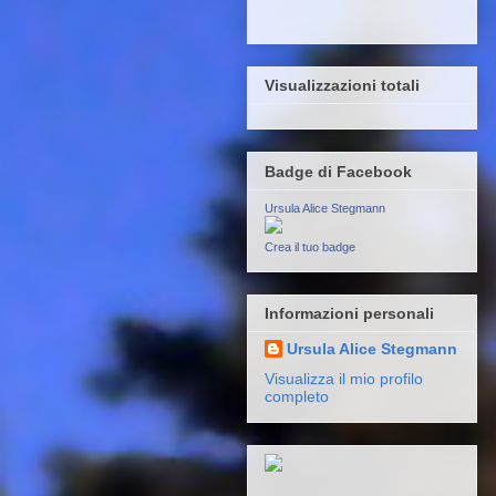
Visualizzazioni totali
Badge di Facebook
Ursula Alice Stegmann
Crea il tuo badge
Informazioni personali
Ursula Alice Stegmann
Visualizza il mio profilo
completo