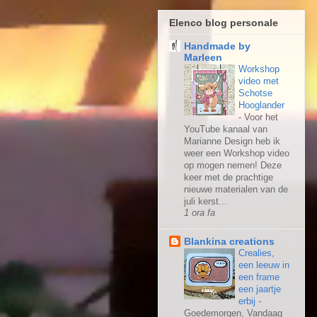
Elenco blog personale
Handmade by
Marleen
Workshop
video met
Schotse
Hooglander
-
Voor het
YouTube kanaal van
Marianne Design heb ik
weer een Workshop video
op mogen nemen! Deze
keer met de prachtige
nieuwe materialen van de
juli kerst...
1 ora fa
Blankina creations
Crealies,
een leeuw in
een frame
een jaartje
erbij
-
Goedemorgen, Vandaag