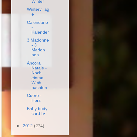
Winter
Wintervillag
e
Calendario
-
Kalender
3 Madonne
- 3
Madon
nen
Ancora
Natale -
Noch
einmal
Weih
nachten
Cuore -
Herz
Baby body
card IV
►
2012
(274)