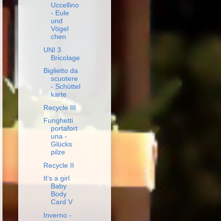
Uccellino
- Eule
und
Vögel
chen
UNI 3
Bricolage
Biglietto da
scuotere
- Schüttel
karte
Recycle III
Funghetti
portafort
una -
Glücks
pilze
Recycle II
It's a girl
Baby
Body
Card V
Inverno -