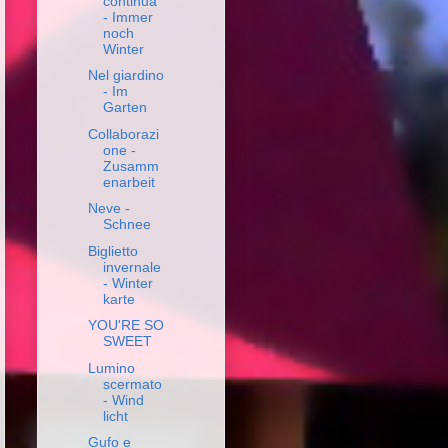
continua
- Immer
noch
Winter
Nel giardino
- Im
Garten
Collaborazi
one -
Zusamm
enarbeit
Neve -
Schnee
Biglietto
invernale
- Winter
karte
YOU'RE SO
SWEET
Lumino
scermato
- Wind
licht
Gufo e