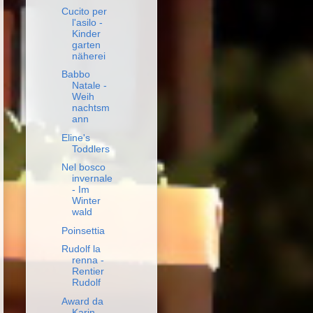
Cucito per
l'asilo -
Kinder
garten
näherei
Babbo
Natale -
Weih
nachtsm
ann
Eline's
Toddlers
Nel bosco
invernale
- Im
Winter
wald
Poinsettia
Rudolf la
renna -
Rentier
Rudolf
Award da
Karin