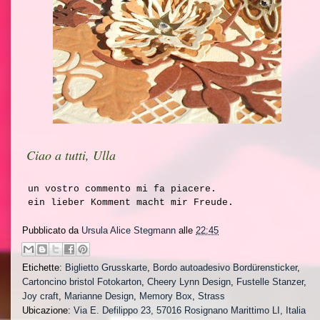
Ciao a tutti, Ulla
un vostro commento mi fa piacere.
ein lieber Komment macht mir Freude.
Pubblicato da
Ursula Alice Stegmann
alle
22:45
Etichette:
Biglietto Grusskarte
,
Bordo autoadesivo Bordürensticker
,
Cartoncino bristol Fotokarton
,
Cheery Lynn Design
,
Fustelle Stanzer
,
Joy craft
,
Marianne Design
,
Memory Box
,
Strass
Ubicazione:
Via E. Defilippo 23, 57016 Rosignano Marittimo LI, Italia