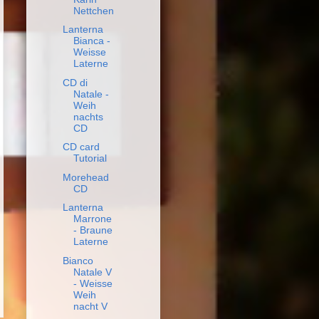
Nettchen
Lanterna
Bianca -
Weisse
Laterne
CD di
Natale -
Weih
nachts
CD
CD card
Tutorial
Morehead
CD
Lanterna
Marrone
- Braune
Laterne
Bianco
Natale V
- Weisse
Weih
nacht V