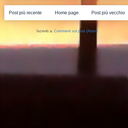
Post più recente
Home page
Post più vecchio
Iscriviti a:
Commenti sul post (Atom)