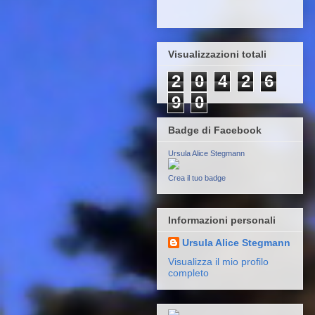
Visualizzazioni totali
2
0
4
2
6
9
0
Badge di Facebook
Ursula Alice Stegmann
Crea il tuo badge
Informazioni personali
Ursula Alice Stegmann
Visualizza il mio profilo
completo