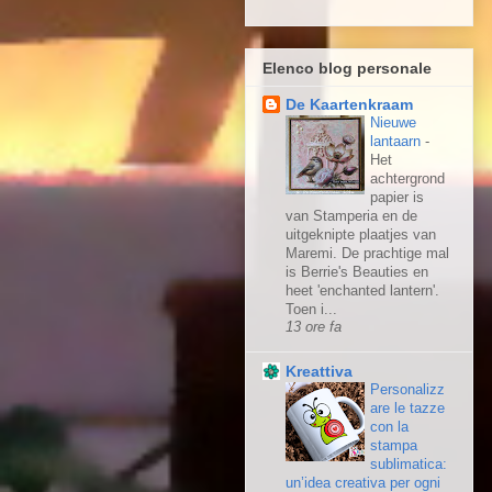
Elenco blog personale
De Kaartenkraam
Nieuwe
lantaarn
-
Het
achtergrond
papier is
van Stamperia en de
uitgeknipte plaatjes van
Maremi. De prachtige mal
is Berrie's Beauties en
heet 'enchanted lantern'.
Toen i...
13 ore fa
Kreattiva
Personalizz
are le tazze
con la
stampa
sublimatica:
un’idea creativa per ogni