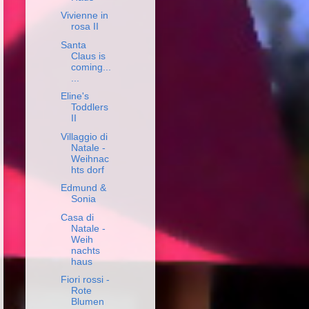
Vivienne in
rosa II
Santa
Claus is
coming...
...
Eline's
Toddlers
II
Villaggio di
Natale -
Weihnac
hts dorf
Edmund &
Sonia
Casa di
Natale -
Weih
nachts
haus
Fiori rossi -
Rote
Blumen