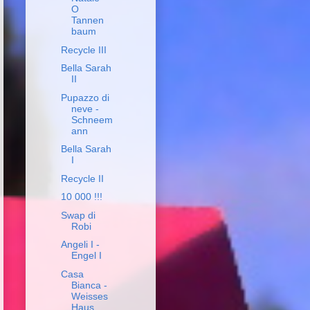
O
Tannen
baum
Recycle III
Bella Sarah
II
Pupazzo di
neve -
Schneem
ann
Bella Sarah
I
Recycle II
10 000 !!!
Swap di
Robi
Angeli I -
Engel I
Casa
Bianca -
Weisses
Haus