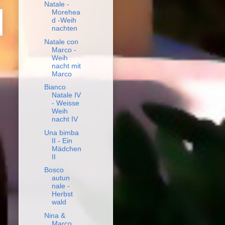
Natale -
Morehea
d -Weih
nachten
Natale con
Marco -
Weih
nacht mit
Marco
Bianco
Natale IV
- Weisse
Weih
nacht IV
Una bimba
II - Ein
Mädchen
II
Bosco
autun
nale -
Herbst
wald
Nina &
Marco