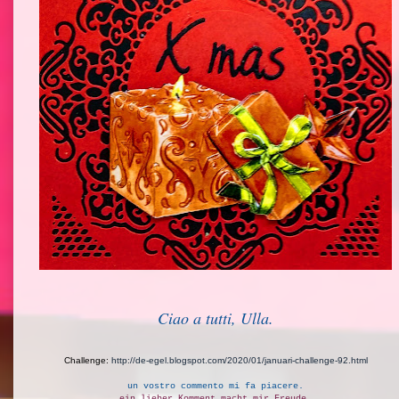
Ciao a tutti, Ulla.
Challenge:
http://de-egel.blogspot.com/2020/01/januari-challenge-92.html
un vostro commento mi fa piacere.
ein lieber Komment macht mir Freude.