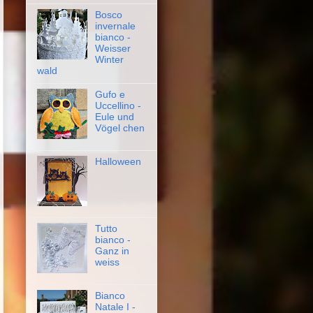
Bosco
invernale
bianco -
Weisser
Winter
wald
Gufo e
Uccellino -
Eule und
Vögel chen
Halloween
Tutto
bianco -
Ganz in
weiss
Bianco
Natale I -