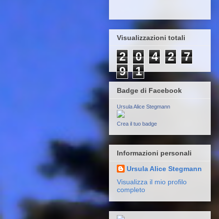
Visualizzazioni totali
2
0
4
2
7
9
1
Badge di Facebook
Ursula Alice Stegmann
Crea il tuo badge
Informazioni personali
Ursula Alice Stegmann
Visualizza il mio profilo
completo