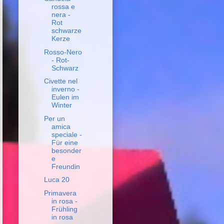
rossa e
nera -
Rot
schwarze
Kerze
Rosso-Nero
- Rot-
Schwarz
Civette nel
inverno -
Eulen im
Winter
Per un
amica
speciale -
Für eine
besonder
e
Freundin
Luca 20
Primavera
in rosa -
Frühling
in rosa