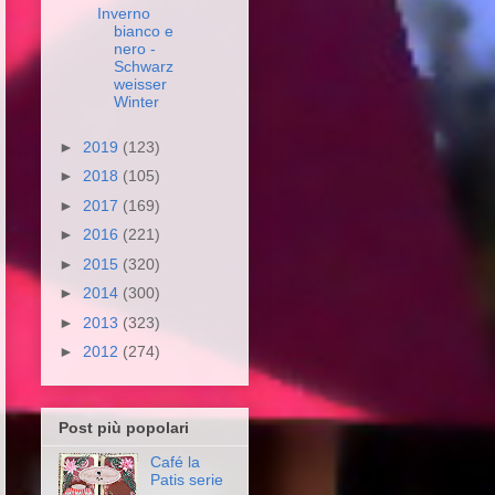
Inverno
bianco e
nero -
Schwarz
weisser
Winter
►
2019
(123)
►
2018
(105)
►
2017
(169)
►
2016
(221)
►
2015
(320)
►
2014
(300)
►
2013
(323)
►
2012
(274)
Post più popolari
Café la
Patis serie