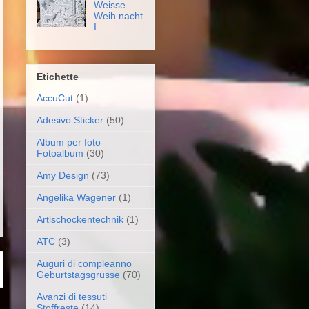
Weisse
Weih nacht
I
Etichette
AccuCut
(1)
Adesivo Sticker
(50)
Album per foto
Fotoalbum
(30)
Amy Design
(73)
Angelika Wagener
(1)
Artischockentechnik
(1)
ATC
(3)
Auguri di compleanno
Geburtstagsgrüsse
(70)
Avanzi di tessuti
Stoffreste
(14)