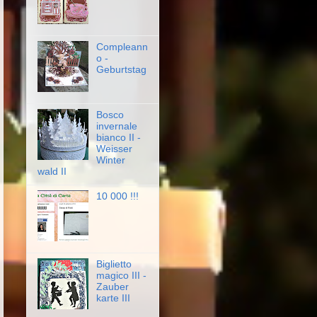
Compleann
o -
Geburtstag
Bosco
invernale
bianco II -
Weisser
Winter
wald II
10 000 !!!
Biglietto
magico III -
Zauber
karte III