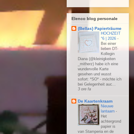
Elenco blog personale
{Bellas} Papierträume
HOCHZEIT
°6 | 2026
-
Bei einer
lieben DT-
Kollegin
Diana (@kleinigkeiten
_mitherz) habe ich eine
wundervolle Karte
gesehen und wusst
sofort: *SO* - möchte ich
bei Gelegenheit auc...
3 ore fa
De Kaartenkraam
Nieuwe
lantaarn
-
Het
achtergrond
papier is
van Stamperia en de