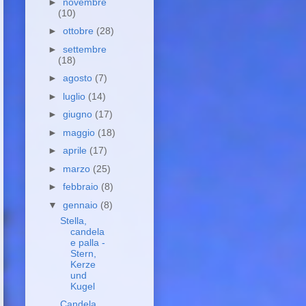
►
novembre
(10)
►
ottobre
(28)
►
settembre
(18)
►
agosto
(7)
►
luglio
(14)
►
giugno
(17)
►
maggio
(18)
►
aprile
(17)
►
marzo
(25)
►
febbraio
(8)
▼
gennaio
(8)
Stella,
candela
e palla -
Stern,
Kerze
und
Kugel
Candela