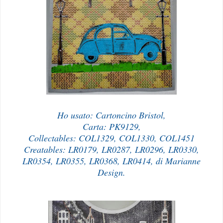
Ho usato: Cartoncino Bristol,
Carta: PK9129,
Collectables: COL1329, COL1330, COL1451
Creatables: LR0179, LR0287, LR0296, LR0330,
LR0354, LR0355, LR0368, LR0414, di Marianne
Design.