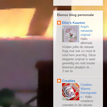
Elenco blog personale
Ellie's Kaarten
Anja's
nieuwste
snijmal
-
Hallo
allemaal,
Vinden jullie de nieuwe
Anja mal ook zo mooi ik
vind hem prachtig. Deze
elegante snijmal is weer
geweldig om met mooie
bloemen plaatjes te...
3 ore fa
Crealies
Crealies-
Warme
Kerstgroete
n
-
Hallo
creatieve
vrienden,In de nieuwe