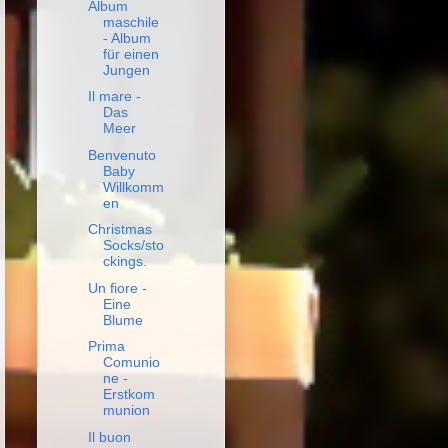
Album
maschile
- Album
für einen
Jungen
Il mare -
Das
Meer
Benvenuto
Baby
Willkomm
en
Christmas
Socks/sto
ckings.
Un fiore -
Eine
Blume
Prima
Comunio
ne -
Erstkom
munion
Il buon