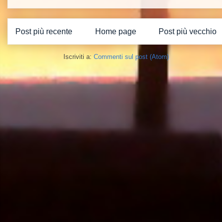
Post più recente
Home page
Post più vecchio
Iscriviti a:
Commenti sul post (Atom)