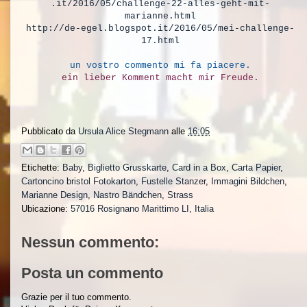
.it/2016/05/challenge-22-alles-geht-mit-
marianne.html
http://de-egel.blogspot.it/2016/05/mei-challenge-
17.html
un vostro commento mi fa piacere.
ein lieber Komment macht mir Freude.
Pubblicato da
Ursula Alice Stegmann
alle
16:05
Etichette:
Baby
,
Biglietto Grusskarte
,
Card in a Box
,
Carta Papier
,
Cartoncino bristol Fotokarton
,
Fustelle Stanzer
,
Immagini Bildchen
,
Marianne Design
,
Nastro Bändchen
,
Strass
Ubicazione:
57016 Rosignano Marittimo LI, Italia
Nessun commento:
Posta un commento
Grazie per il tuo commento.