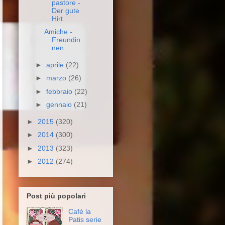
pastore -
Der gute
Hirt
Amiche -
Freundin
nen
►
aprile
(22)
►
marzo
(26)
►
febbraio
(22)
►
gennaio
(21)
►
2015
(320)
►
2014
(300)
►
2013
(323)
►
2012
(274)
Post più popolari
Café la
Patis serie