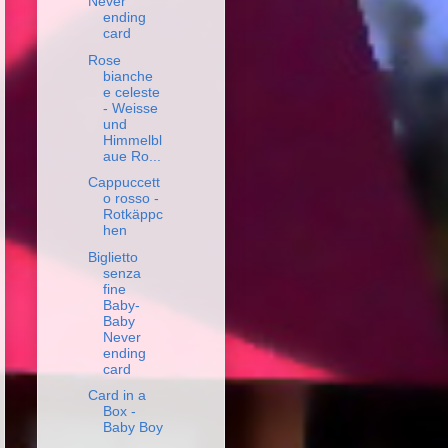
Never
ending
card
Rose
bianche
e celeste
- Weisse
und
Himmelbl
aue Ro...
Cappuccett
o rosso -
Rotkäppc
hen
Biglietto
senza
fine
Baby-
Baby
Never
ending
card
Card in a
Box -
Baby Boy