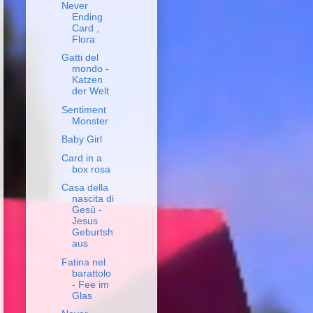
Never
Ending
Card ,
Flora
Gatti del
mondo -
Katzen
der Welt
Sentiment
Monster
Baby Girl
Card in a
box rosa
Casa della
nascita di
Gesù -
Jesus
Geburtsh
aus
Fatina nel
barattolo
- Fee im
Glas