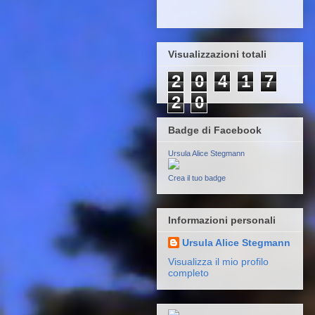
Visualizzazioni totali
2
0
4
1
7
2
0
Badge di Facebook
Ursula Alice Stegmann
Crea il tuo badge
Informazioni personali
Ursula Alice Stegmann
Visualizza il mio profilo
completo