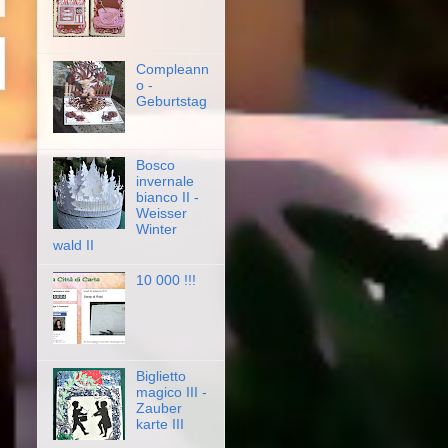
Compleann
o -
Geburtstag
Bosco
invernale
bianco II -
Weisser
Winter
wald II
10 000 !!!
Biglietto
magico III -
Zauber
karte III