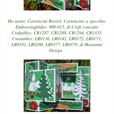
Ho usato: Cartoncini Bristol, Cartoncino a specchio,
Embossingfolder: 900-015, di Craft concepts
Craftables: CR1287, CR1288, CR1294, CR1335,
Creatables: LR0136, LR0142, LR0172, LR0173,
LR0181, LR0286, LR0377, LR0379, di Marianne
Design.