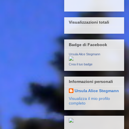
Visualizzazioni totali
Badge di Facebook
Ursula Alice Stegmann
Crea il tuo badge
Informazioni personali
Ursula Alice Stegmann
Visualizza il mio profilo
completo