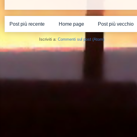
Post più recente
Home page
Post più vecchio
Iscriviti a:
Commenti sul post (Atom)