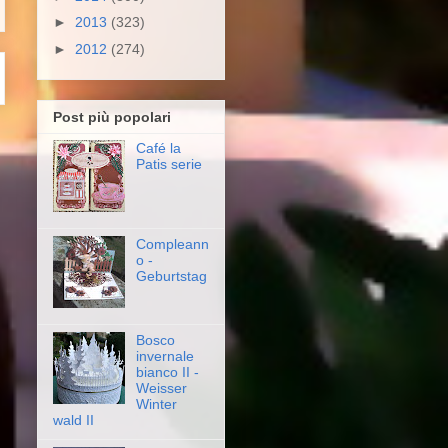
►
2013
(323)
►
2012
(274)
Post più popolari
Café la
Patis serie
Compleann
o -
Geburtstag
Bosco
invernale
bianco II -
Weisser
Winter
wald II