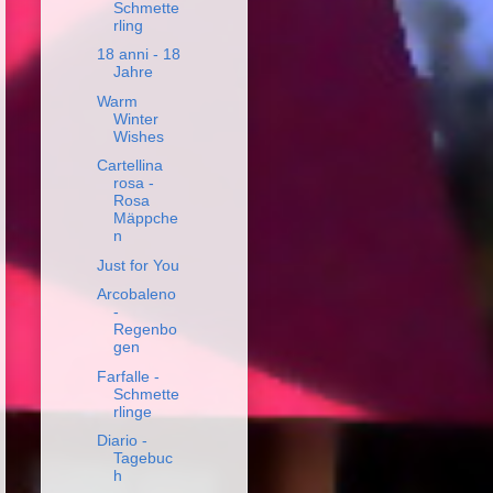
Schmette
rling
18 anni - 18
Jahre
Warm
Winter
Wishes
Cartellina
rosa -
Rosa
Mäppche
n
Just for You
Arcobaleno
-
Regenbo
gen
Farfalle -
Schmette
rlinge
Diario -
Tagebuc
h