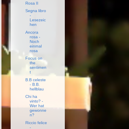
Rosa II
Segna libro
-
Lesezeic
hen
Ancora
rosa -
Noch
einmal
rosa
Focus on
the
sentimen
t
B.B celeste
- B.B.
hellblau
Chi ha
vinto? -
Wer hat
gewonne
n?
Riccio felice
-