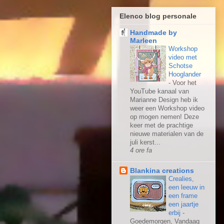
Elenco blog personale
Handmade by
Marleen
Workshop
video met
Schotse
Hooglander
-
Voor het
YouTube kanaal van
Marianne Design heb ik
weer een Workshop video
op mogen nemen! Deze
keer met de prachtige
nieuwe materialen van de
juli kerst...
4 ore fa
Blankina creations
Crealies,
een leeuw in
een frame
een jaartje
erbij
-
Goedemorgen, Vandaag