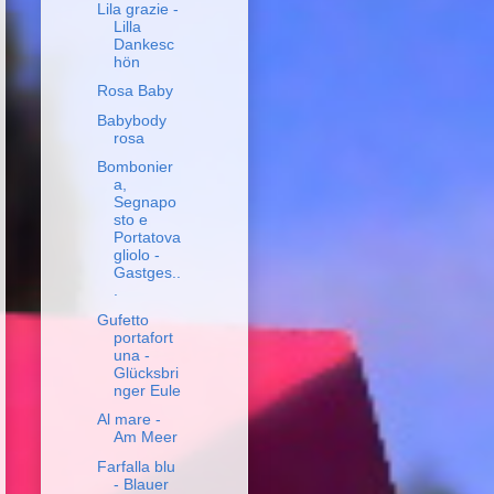
Lila grazie -
Lilla
Dankesc
hön
Rosa Baby
Babybody
rosa
Bombonier
a,
Segnapo
sto e
Portatova
gliolo -
Gastges..
.
Gufetto
portafort
una -
Glücksbri
nger Eule
Al mare -
Am Meer
Farfalla blu
- Blauer