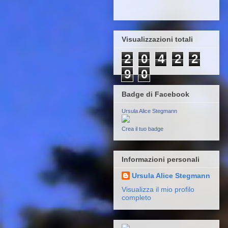
Visualizzazioni totali
2
0
4
2
2
9
0
Badge di Facebook
Ursula Alice Stegmann
Crea il tuo badge
Informazioni personali
Ursula Alice Stegmann
Visualizza il mio profilo
completo