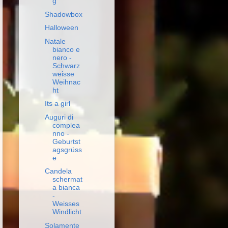
g
Shadowbox
Halloween
Natale
bianco e
nero -
Schwarz
weisse
Weihnac
ht
Its a girl
Auguri di
complea
nno -
Geburtst
agsgrüss
e
Candela
schermat
a bianca
-
Weisses
Windlicht
Solamente