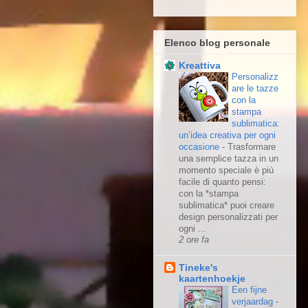
Elenco blog personale
Kreattiva
Personalizz
are le tazze
con la
stampa
sublimatica:
un’idea creativa per ogni
occasione
-
Trasformare
una semplice tazza in un
momento speciale è più
facile di quanto pensi:
con la *stampa
sublimatica* puoi creare
design personalizzati per
ogni ...
2 ore fa
Tineke's
kaartenhoekje
Een fijne
verjaardag
-