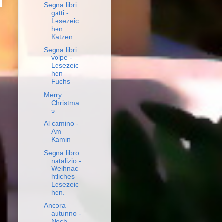
Segna libri
gatti -
Lesezeic
hen
Katzen
Segna libri
volpe -
Lesezeic
hen
Fuchs
Merry
Christma
s
Al camino -
Am
Kamin
Segna libro
natalizio -
Weihnac
htliches
Lesezeic
hen.
Ancora
autunno -
Noch