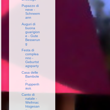
Pupazzo di
neve -
Schneem
ann
Auguri di
buona
guarigion
e - Gute
Besserun
g
Festa di
complea
nno -
Geburtst
agsparty
Casa delle
Bambole
-
Puppenh
aus.
Canto di
natale -
Weihnac
htsgesan