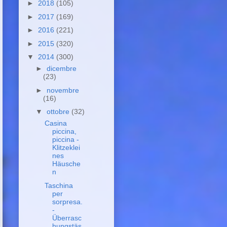
►
2018
(105)
►
2017
(169)
►
2016
(221)
►
2015
(320)
▼
2014
(300)
►
dicembre
(23)
►
novembre
(16)
▼
ottobre
(32)
Casina
piccina,
piccina -
Klitzeklei
nes
Häusche
n
Taschina
per
sorpresa.
-
Überrasc
hungstäs