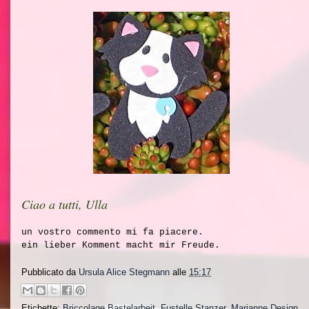
Ciao a tutti, Ulla
un vostro commento mi fa piacere.
ein lieber Komment macht mir Freude.
Pubblicato da
Ursula Alice Stegmann
alle
15:17
Etichette:
Briccolage Bastelarbeit
,
Fustelle Stanzer
,
Marianne Design
,