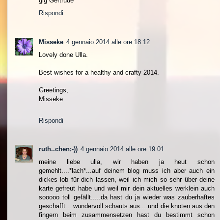
glg Gertrude
Rispondi
Misseke
4 gennaio 2014 alle ore 18:12
Lovely done Ulla.
Best wishes for a healthy and crafty 2014.
Greetings,
Misseke
Rispondi
ruth..chen;-))
4 gennaio 2014 alle ore 19:01
meine liebe ulla, wir haben ja heut schon
gemehlt....*lach*...auf deinem blog muss ich aber auch ein
dickes lob für dich lassen, weil ich mich so sehr über deine
karte gefreut habe und weil mir dein aktuelles werklein auch
sooooo toll gefällt.....da hast du ja wieder was zauberhaftes
geschafft....wundervoll schauts aus....und die knoten aus den
fingern beim zusammensetzen hast du bestimmt schon