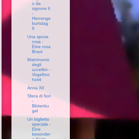
o da
signore II
-
Herrenge
burtstag
II
Una sposa
rosa -
Eine rosa
Braut
Matrimonio
degli
uccellini -
Vogelhoc
hzeit
Anna XII
Sfera di fiori
-
Blütenku
gel
Un biglietto
speciale -
Eine
besonder
e Karte