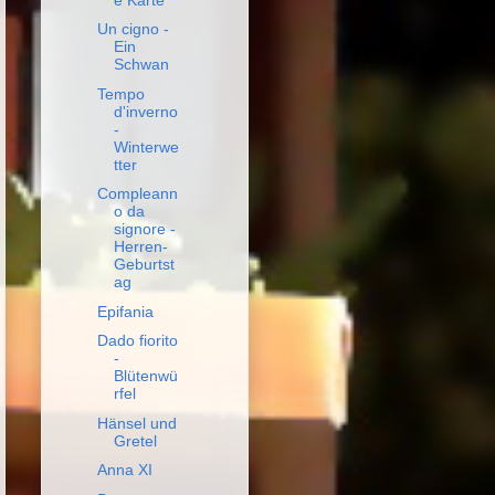
Un cigno -
Ein
Schwan
Tempo
d'inverno
-
Winterwe
tter
Compleann
o da
signore -
Herren-
Geburtst
ag
Epifania
Dado fiorito
-
Blütenwü
rfel
Hänsel und
Gretel
Anna XI