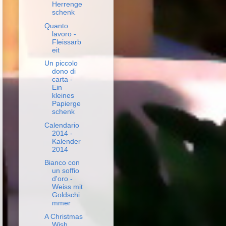
Herrenge
schenk
Quanto
lavoro -
Fleissarb
eit
Un piccolo
dono di
carta -
Ein
kleines
Papierge
schenk
Calendario
2014 -
Kalender
2014
Bianco con
un soffio
d'oro -
Weiss mit
Goldschi
mmer
A Christmas
Wish