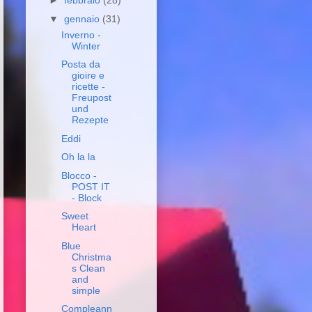
►
febbraio
(28)
▼
gennaio
(31)
Inverno -
Winter
Posta da
gioire e
ricette -
Freupost
und
Rezepte
Eddi
Oh la la
Blocco -
POST IT
- Block
Sweet
Heart
Blue
Christma
s Clean
and
simple
Compleann