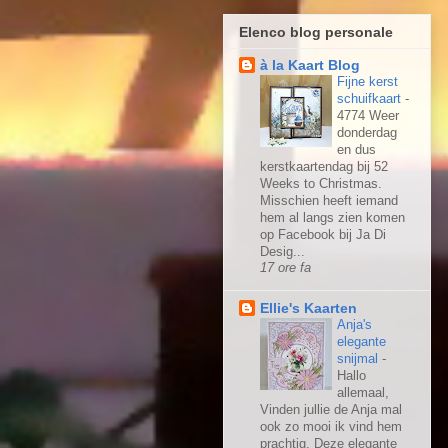
Elenco blog personale
à la Kaart Blog
Fijne kerst
schuifkaart
-
4774 Weer
donderdag
en dus
kerstkaartendag bij 52
Weeks to Christmas.
Misschien heeft iemand
hem al langs zien komen
op Facebook bij Ja Di
Desig...
17 ore fa
Ellie's Kaarten
Anja's
elegante
snijmal
-
Hallo
allemaal,
Vinden jullie de Anja mal
ook zo mooi ik vind hem
prachtig. Deze elegante