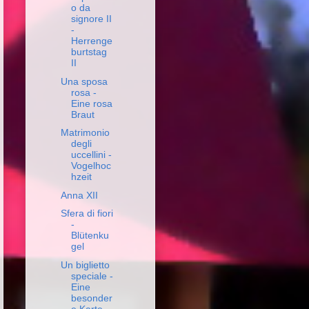
o da
signore II
-
Herrenge
burtstag
II
Una sposa
rosa -
Eine rosa
Braut
Matrimonio
degli
uccellini -
Vogelhoc
hzeit
Anna XII
Sfera di fiori
-
Blütenku
gel
Un biglietto
speciale -
Eine
besonder
e Karte