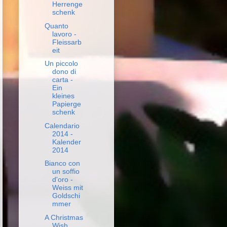
Herrenge
schenk
Quanto
lavoro -
Fleissarb
eit
Un piccolo
dono di
carta -
Ein
kleines
Papierge
schenk
Calendario
2014 -
Kalender
2014
Bianco con
un soffio
d'oro -
Weiss mit
Goldschi
mmer
A Christmas
Wish