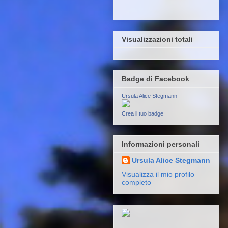
Visualizzazioni totali
Badge di Facebook
Ursula Alice Stegmann
Crea il tuo badge
Informazioni personali
Ursula Alice Stegmann
Visualizza il mio profilo
completo