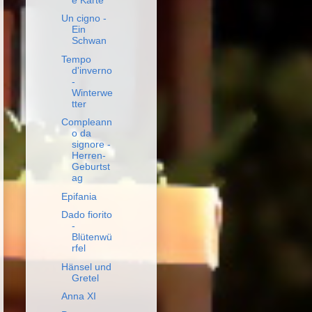
Un cigno -
Ein
Schwan
Tempo
d'inverno
-
Winterwe
tter
Compleann
o da
signore -
Herren-
Geburtst
ag
Epifania
Dado fiorito
-
Blütenwü
rfel
Hänsel und
Gretel
Anna XI