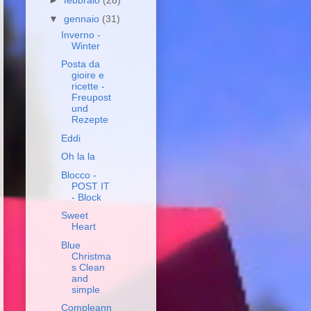
►
febbraio
(28)
▼
gennaio
(31)
Inverno -
Winter
Posta da
gioire e
ricette -
Freupost
und
Rezepte
Eddi
Oh la la
Blocco -
POST IT
- Block
Sweet
Heart
Blue
Christma
s Clean
and
simple
Compleann