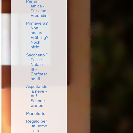
Per un
amica -
Für eine
Freundin
Primavera?
Non
ancora -
Frühling?
Noch
nicht
Sacchetto "
Felice
Natale"
III -
Crafttasc
he III
Aspettando
la neve -
Auf
Schnee
warten
Pianoforte
Regalo per
un uomo
- ein