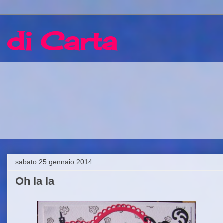
 di Carta
sabato 25 gennaio 2014
Oh la la