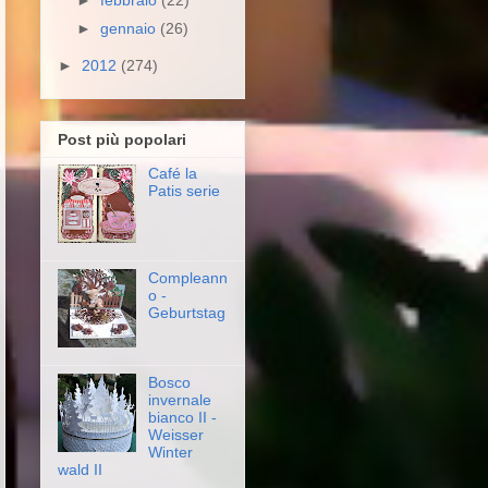
►
gennaio
(26)
►
2012
(274)
Post più popolari
Café la
Patis serie
Compleann
o -
Geburtstag
Bosco
invernale
bianco II -
Weisser
Winter
wald II