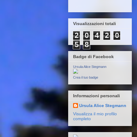
Visualizzazioni totali
2
0
4
2
0
5
8
Badge di Facebook
Ursula Alice Stegmann
Crea il tuo badge
Informazioni personali
Ursula Alice Stegmann
Visualizza il mio profilo
completo