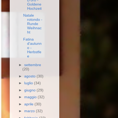
Goldene
Hochzeit
Natale
rotondo -
Runde
Weihnac
ht
Fatina
d'autunn
o -
Herbstfe
e
►
settembre
(20)
►
agosto
(30)
►
luglio
(34)
►
giugno
(29)
►
maggio
(32)
►
aprile
(30)
►
marzo
(32)
►
febbraio
(22)