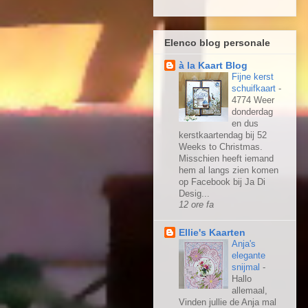
Elenco blog personale
à la Kaart Blog
Fijne kerst
schuifkaart
-
4774 Weer
donderdag
en dus
kerstkaartendag bij 52
Weeks to Christmas.
Misschien heeft iemand
hem al langs zien komen
op Facebook bij Ja Di
Desig...
12 ore fa
Ellie's Kaarten
Anja's
elegante
snijmal
-
Hallo
allemaal,
Vinden jullie de Anja mal