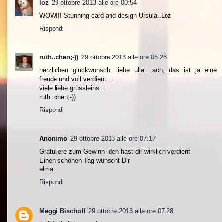
loz
29 ottobre 2013 alle ore 00:54
WOW!!! Stunning card and design Ursula..Loz
Rispondi
ruth..chen;-))
29 ottobre 2013 alle ore 05:28
herzlichen glückwunsch, liebe ulla....ach, das ist ja eine
freude und voll verdient....
viele liebe grüssleins...
ruth..chen;-))
Rispondi
Anonimo
29 ottobre 2013 alle ore 07:17
Gratuliere zum Gewinn- den hast dir wirklich verdient
Einen schönen Tag wünscht Dir
elma
Rispondi
Meggi Bischoff
29 ottobre 2013 alle ore 07:28