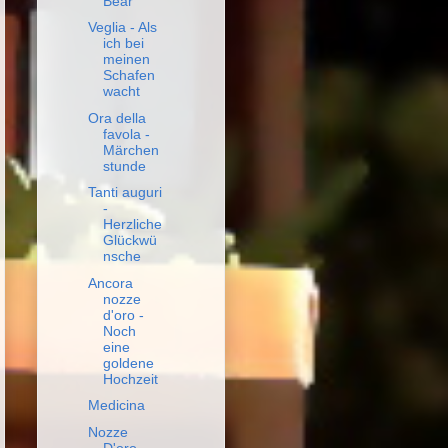
Bear
Veglia - Als
ich bei
meinen
Schafen
wacht
Ora della
favola -
Märchen
stunde
Tanti auguri
-
Herzliche
Glückwü
nsche
Ancora
nozze
d'oro -
Noch
eine
goldene
Hochzeit
Medicina
Nozze
D'oro -