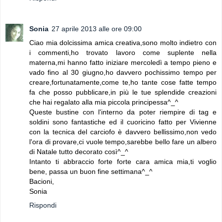
Sonia
27 aprile 2013 alle ore 09:00
Ciao mia dolcissima amica creativa,sono molto indietro con
i commenti,ho trovato lavoro come suplente nella
materna,mi hanno fatto iniziare mercoledì a tempo pieno e
vado fino al 30 giugno,ho davvero pochissimo tempo per
creare,fortunatamente,come te,ho tante cose fatte tempo
fa che posso pubblicare,in più le tue splendide creazioni
che hai regalato alla mia piccola principessa^_^
Queste bustine con l'interno da poter riempire di tag e
soldini sono fantastiche ed il cuoricino fatto per Vivienne
con la tecnica del carciofo è davvero bellissimo,non vedo
l'ora di provare,ci vuole tempo,sarebbe bello fare un albero
di Natale tutto decorato così^_^
Intanto ti abbraccio forte forte cara amica mia,ti voglio
bene, passa un buon fine settimana^_^
Bacioni,
Sonia
Rispondi