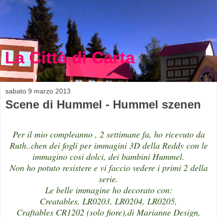
La Città di Carta
sabato 9 marzo 2013
Scene di Hummel - Hummel szenen
Per il mio compleanno , 2 settimane fa, ho ricevuto da
Ruth..chen dei fogli per immagini 3D della Reddy con le
immagino cosi dolci, dei bambini Hummel.
Non ho potuto resistere e vi faccio vedere i primi 2 della
serie.
Le belle immagine ho decorato con:
Creatables, LR0203, LR0204, LR0205,
Craftables CR1202 (solo fiore),di Marianne Design,