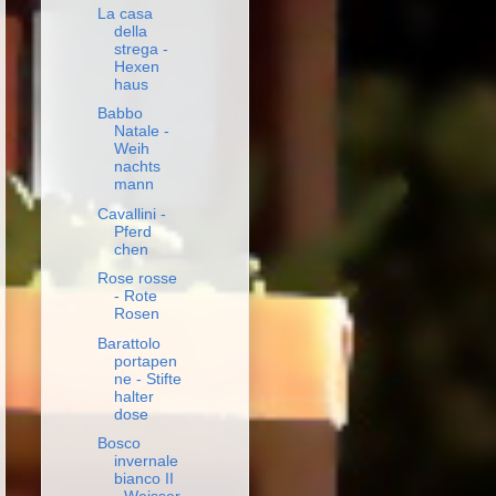
La casa
della
strega -
Hexen
haus
Babbo
Natale -
Weih
nachts
mann
Cavallini -
Pferd
chen
Rose rosse
- Rote
Rosen
Barattolo
portapen
ne - Stifte
halter
dose
Bosco
invernale
bianco II