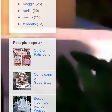
►
maggio
(25)
►
aprile
(20)
►
marzo
(25)
►
febbraio
(13)
Post più popolari
Café la
Patis serie
Compleann
o -
Geburtstag
Bosco
invernale
bianco II -
Weisser