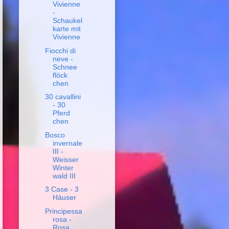
Vivienne
-
Schaukel
karte mit
Vivienne
Fiocchi di
neve -
Schnee
flöck
chen
30 cavallini
- 30
Pferd
chen
Bosco
invernale
III -
Weisser
Winter
wald III
3 Case - 3
Häuser
Principessa
rosa -
Rosa