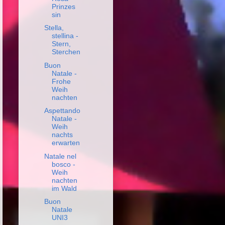
Prinzes
sin
Stella,
stellina -
Stern,
Sterchen
Buon
Natale -
Frohe
Weih
nachten
Aspettando
Natale -
Weih
nachts
erwarten
Natale nel
bosco -
Weih
nachten
im Wald
Buon
Natale
UNI3