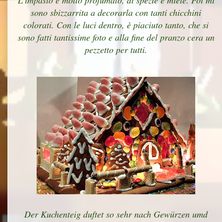
L'impasto è molto profumato, di spezie e miele. Poi mi
sono sbizzarrita a decorarla con tanti chicchini
colorati. Con le luci dentro, è piaciuto tanto, che si
sono fatti tantissime foto e alla fine del pranzo cera un
pezzetto per tutti.
Der Kuchenteig duftet so sehr nach Gewürzen umd