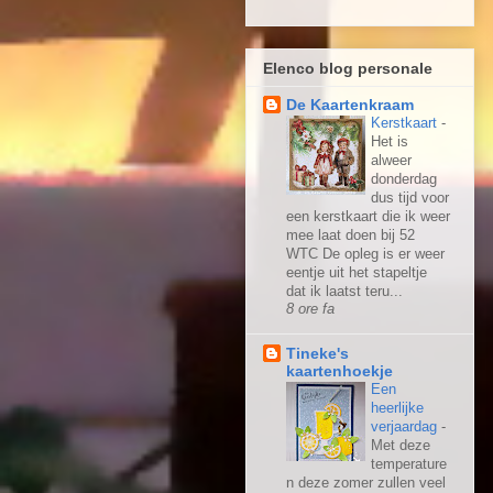
Elenco blog personale
De Kaartenkraam
Kerstkaart
-
Het is
alweer
donderdag
dus tijd voor
een kerstkaart die ik weer
mee laat doen bij 52
WTC De opleg is er weer
eentje uit het stapeltje
dat ik laatst teru...
8 ore fa
Tineke's
kaartenhoekje
Een
heerlijke
verjaardag
-
Met deze
temperature
n deze zomer zullen veel