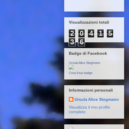
Visualizzazioni totali
2
0
4
1
5
3
6
Badge di Facebook
Ursula Alice Stegmann
Crea il tuo badge
Informazioni personali
Ursula Alice Stegmann
Visualizza il mio profilo
completo