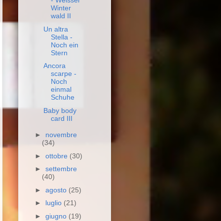
- Weisser
Winter
wald II
Un altra
Stella -
Noch ein
Stern
Ancora
scarpe -
Noch
einmal
Schuhe
Baby body
card III
►
novembre
(34)
►
ottobre
(30)
►
settembre
(40)
►
agosto
(25)
►
luglio
(21)
►
giugno
(19)