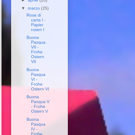
►
aprile
(20)
▼
marzo
(25)
Rose di
carta I -
Papier
rosen I
Buona
Pasqua
VII -
Frohe
Ostern
VII
Buona
Pasqua
VI -
Frohe
Ostern VI
Buona
Pasqua V
- Frohe
Ostern V
Buona
Pasqua
IV -
Frohe