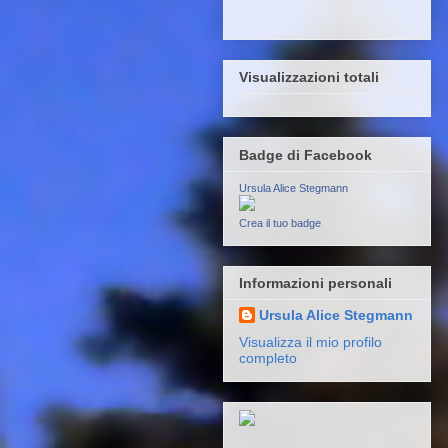
Visualizzazioni totali
Badge di Facebook
Ursula Alice Stegmann
Crea il tuo badge
Informazioni personali
Ursula Alice Stegmann
Visualizza il mio profilo
completo