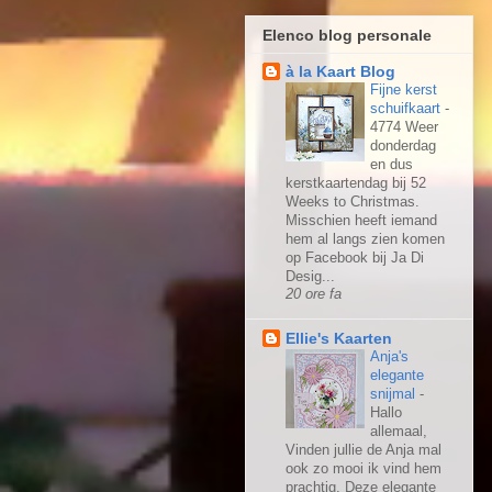
Elenco blog personale
à la Kaart Blog
Fijne kerst
schuifkaart
-
4774 Weer
donderdag
en dus
kerstkaartendag bij 52
Weeks to Christmas.
Misschien heeft iemand
hem al langs zien komen
op Facebook bij Ja Di
Desig...
20 ore fa
Ellie's Kaarten
Anja's
elegante
snijmal
-
Hallo
allemaal,
Vinden jullie de Anja mal
ook zo mooi ik vind hem
prachtig. Deze elegante