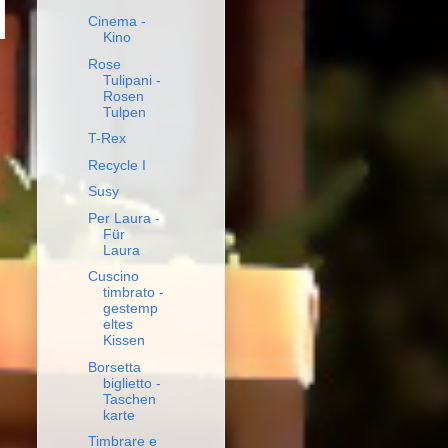
Cinema -
Kino
Rose
Tulipani -
Rosen
Tulpen
T-Rex
Recycle I
Susy
Per Laura -
Für
Laura
Cuscino
timbrato -
gestemp
eltes
Kissen
Borsetta
biglietto -
Taschen
karte
Timbrare e