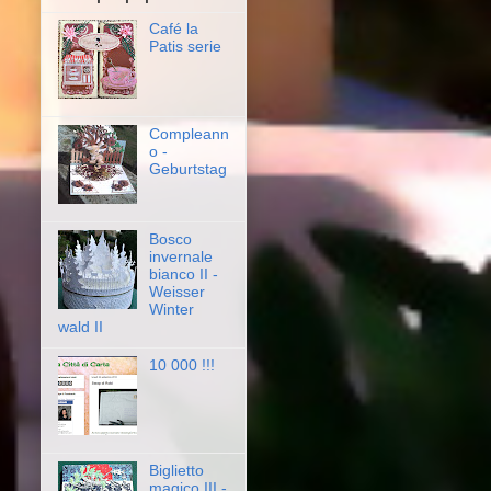
Café la
Patis serie
Compleann
o -
Geburtstag
Bosco
invernale
bianco II -
Weisser
Winter
wald II
10 000 !!!
Biglietto
magico III -