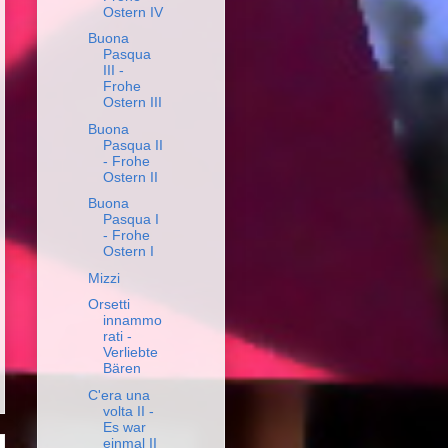
Ostern IV
Buona
Pasqua
III -
Frohe
Ostern III
Buona
Pasqua II
- Frohe
Ostern II
Buona
Pasqua I
- Frohe
Ostern I
Mizzi
Orsetti
innammo
rati -
Verliebte
Bären
C'era una
volta II -
Es war
einmal II