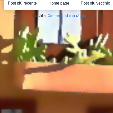
Post più recente
Home page
Post più vecchio
Iscriviti a:
Commenti sul post (Atom)