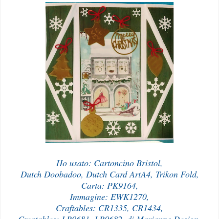
Ho usato: Cartoncino Bristol,
Dutch Doobadoo, Dutch Card ArtA4, Trikon Fold,
Carta: PK9164,
Immagine: EWK1270,
Craftables: CR1335, CR1434,
Creatables: LR0681, LR0682, di Marianne Design.