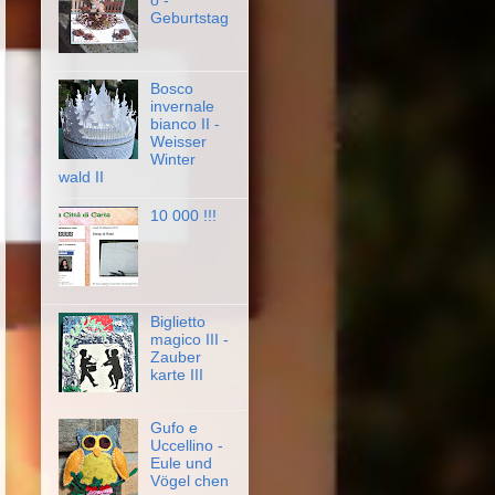
o -
Geburtstag
Bosco
invernale
bianco II -
Weisser
Winter
wald II
10 000 !!!
Biglietto
magico III -
Zauber
karte III
Gufo e
Uccellino -
Eule und
Vögel chen