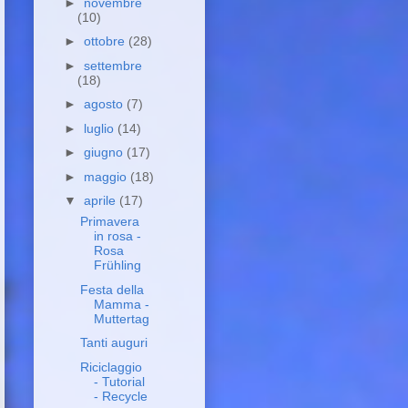
►
novembre
(10)
►
ottobre
(28)
►
settembre
(18)
►
agosto
(7)
►
luglio
(14)
►
giugno
(17)
►
maggio
(18)
▼
aprile
(17)
Primavera
in rosa -
Rosa
Frühling
Festa della
Mamma -
Muttertag
Tanti auguri
Riciclaggio
- Tutorial
- Recycle