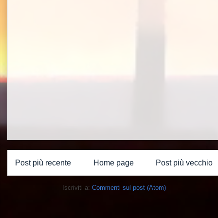
Post più recente
Home page
Post più vecchio
Iscriviti a:
Commenti sul post (Atom)