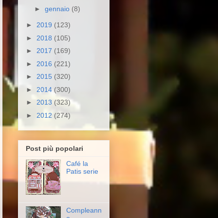
►
gennaio
(8)
►
2019
(123)
►
2018
(105)
►
2017
(169)
►
2016
(221)
►
2015
(320)
►
2014
(300)
►
2013
(323)
►
2012
(274)
Post più popolari
Café la
Patis serie
Compleann