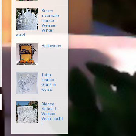
Bosco
invernale
bianco -
Weisser
Winter
wald
Halloween
Tutto
bianco -
Ganz in
weiss
Bianco
Natale I -
Weisse
Weih nacht
I