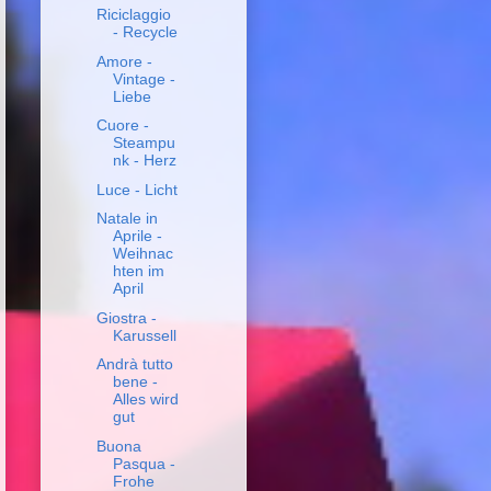
Riciclaggio
- Recycle
Amore -
Vintage -
Liebe
Cuore -
Steampu
nk - Herz
Luce - Licht
Natale in
Aprile -
Weihnac
hten im
April
Giostra -
Karussell
Andrà tutto
bene -
Alles wird
gut
Buona
Pasqua -
Frohe