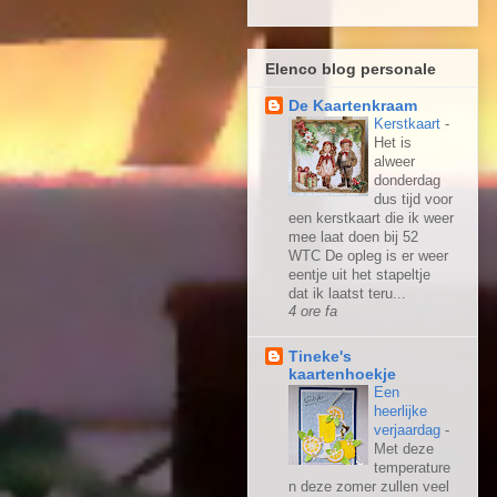
Elenco blog personale
De Kaartenkraam
Kerstkaart
-
Het is
alweer
donderdag
dus tijd voor
een kerstkaart die ik weer
mee laat doen bij 52
WTC De opleg is er weer
eentje uit het stapeltje
dat ik laatst teru...
4 ore fa
Tineke's
kaartenhoekje
Een
heerlijke
verjaardag
-
Met deze
temperature
n deze zomer zullen veel