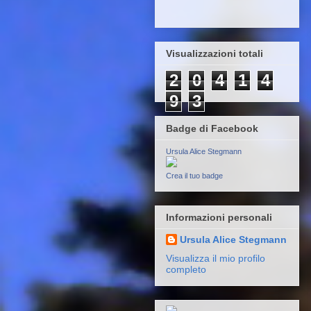
Visualizzazioni totali
2
0
4
1
4
9
3
Badge di Facebook
Ursula Alice Stegmann
Crea il tuo badge
Informazioni personali
Ursula Alice Stegmann
Visualizza il mio profilo
completo