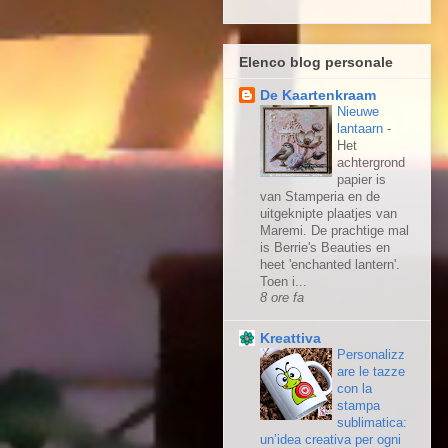
Elenco blog personale
De Kaartenkraam
Nieuwe
lantaarn
-
Het
achtergrond
papier is
van Stamperia en de
uitgeknipte plaatjes van
Maremi. De prachtige mal
is Berrie's Beauties en
heet 'enchanted lantern'.
Toen i...
8 ore fa
Kreattiva
Personalizz
are le tazze
con la
stampa
sublimatica:
un’idea creativa per ogni