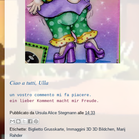
Ciao a tutti, Ulla
un vostro commento mi fa piacere.
ein lieber Komment macht mir Freude.
Pubblicato da
Ursula Alice Stegmann
alle
14:33
Etichette:
Biglietto Grusskarte
,
Immaggini 3D 3D Bildchen
,
Marij
Rahder