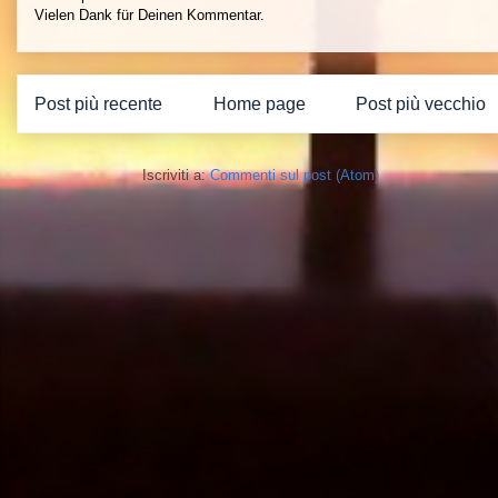
Vielen Dank für Deinen Kommentar.
Post più recente
Home page
Post più vecchio
Iscriviti a:
Commenti sul post (Atom)