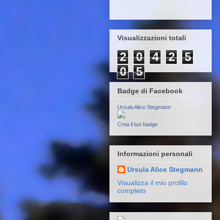
Visualizzazioni totali
2
0
4
2
5
0
5
Badge di Facebook
Ursula Alice Stegmann
Crea il tuo badge
Informazioni personali
Ursula Alice Stegmann
Visualizza il mio profilo
completo