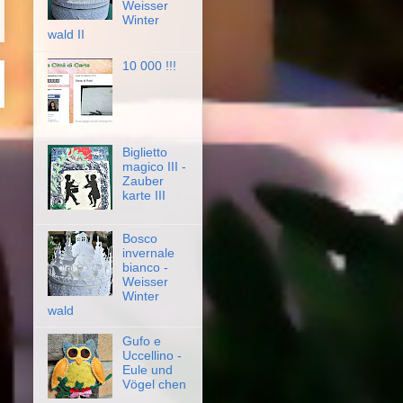
Weisser
Winter
wald II
10 000 !!!
Biglietto
magico III -
Zauber
karte III
Bosco
invernale
bianco -
Weisser
Winter
wald
Gufo e
Uccellino -
Eule und
Vögel chen