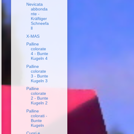
Nevicata
abbonda
nte -
Kräftiger
Schneefa
ll
X-MAS
Palline
colorate
4 - Bunte
Kugeln 4
Palline
colorate
3 - Bunte
Kugeln 3
Palline
colorate
2 - Bunte
Kugeln 2
Palline
colorati -
Bunte
Kugeln
Cuori e