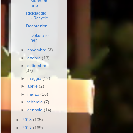
Männerk
arte
Riciclaggio
- Recycle
Decorazioni
-
Dekoratio
nen
►
novembre
(3)
►
ottobre
(13)
►
settembre
(37)
►
maggio
(12)
►
aprile
(2)
►
marzo
(16)
►
febbraio
(7)
►
gennaio
(14)
►
2018
(105)
►
2017
(169)