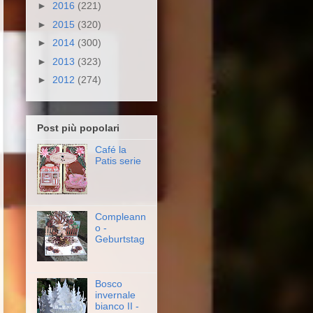
►
2016
(221)
►
2015
(320)
►
2014
(300)
►
2013
(323)
►
2012
(274)
Post più popolari
Café la
Patis serie
Compleann
o -
Geburtstag
Bosco
invernale
bianco II -