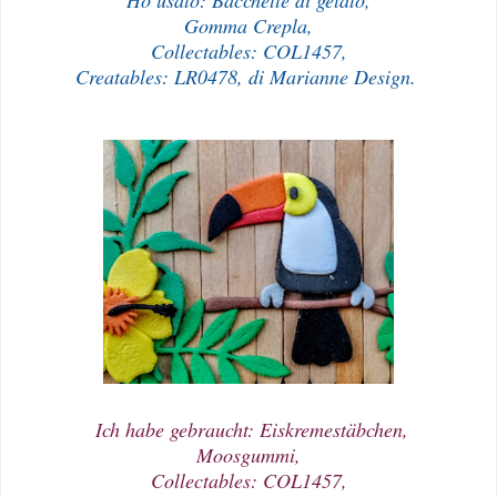
Gomma Crepla,
Collectables: COL1457,
Creatables: LR0478, di Marianne Design.
Ich habe gebraucht: Eiskremestäbchen,
Moosgummi,
Collectables: COL1457,