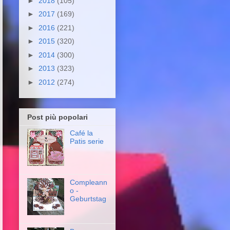
►
2018
(105)
►
2017
(169)
►
2016
(221)
►
2015
(320)
►
2014
(300)
►
2013
(323)
►
2012
(274)
Post più popolari
Café la
Patis serie
Compleann
o -
Geburtstag