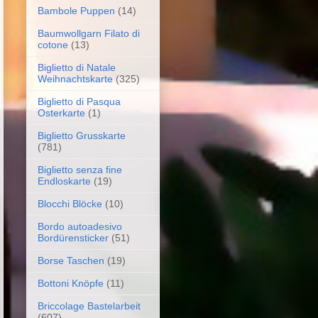
Bambole Puppen
(14)
Baumwollgarn Filato di
cotone
(13)
Biglietto di Natale
Weihnachtskarte
(325)
Biglietto di Pasqua
Osterkarte
(1)
Biglietto Grusskarte
(781)
Biglietto senza fine
Endloskarte
(19)
Blocchi Blöcke
(10)
Bordo autoadesivo
Bordürensticker
(51)
Borse Taschen
(19)
Bottoni Knöpfe
(11)
Briccolage Bastelarbeit
(607)