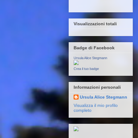
Visualizzazioni totali
Badge di Facebook
Ursula Alice Stegmann
Crea il tuo badge
Informazioni personali
Ursula Alice Stegmann
Visualizza il mio profilo
completo