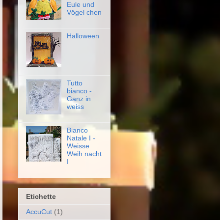
Eule und
Vögel chen
Halloween
Tutto
bianco -
Ganz in
weiss
Bianco
Natale I -
Weisse
Weih nacht
I
Etichette
AccuCut
(1)