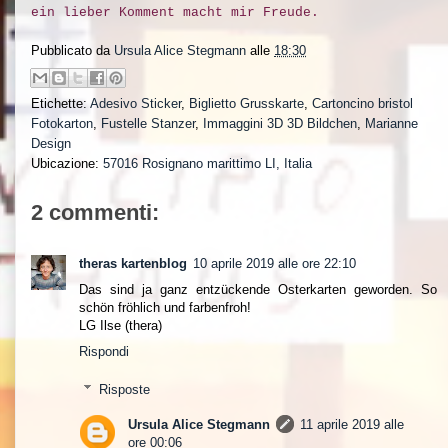
ein lieber Komment macht mir Freude.
Pubblicato da
Ursula Alice Stegmann
alle
18:30
Etichette:
Adesivo Sticker
,
Biglietto Grusskarte
,
Cartoncino bristol
Fotokarton
,
Fustelle Stanzer
,
Immaggini 3D 3D Bildchen
,
Marianne
Design
Ubicazione:
57016 Rosignano marittimo LI, Italia
2 commenti:
theras kartenblog
10 aprile 2019 alle ore 22:10
Das sind ja ganz entzückende Osterkarten geworden. So
schön fröhlich und farbenfroh!
LG Ilse (thera)
Rispondi
Risposte
Ursula Alice Stegmann
11 aprile 2019 alle
ore 00:06