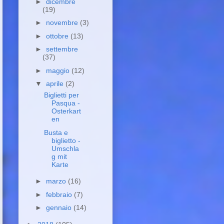
►
dicembre
(19)
►
novembre
(3)
►
ottobre
(13)
►
settembre
(37)
►
maggio
(12)
▼
aprile
(2)
Biglietti per
Pasqua -
Osterkart
en
Busta e
biglietto -
Umschla
g mit
Karte
►
marzo
(16)
►
febbraio
(7)
►
gennaio
(14)