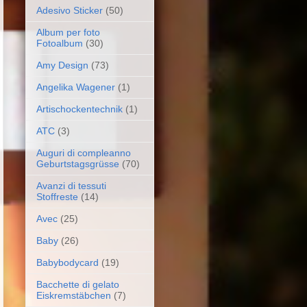
Adesivo Sticker
(50)
Album per foto
Fotoalbum
(30)
Amy Design
(73)
Angelika Wagener
(1)
Artischockentechnik
(1)
ATC
(3)
Auguri di compleanno
Geburtstagsgrüsse
(70)
Avanzi di tessuti
Stoffreste
(14)
Avec
(25)
Baby
(26)
Babybodycard
(19)
Bacchette di gelato
Eiskremstäbchen
(7)