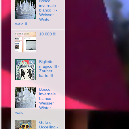
Bosco
invernale
bianco II -
Weisser
Winter
wald II
10 000 !!!
Biglietto
magico III -
Zauber
karte III
Bosco
invernale
bianco -
Weisser
Winter
wald
Gufo e
Uccellino -