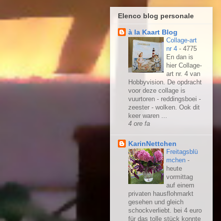
Elenco blog personale
à la Kaart Blog
Collage-art
nr 4
-
4775
En dan is
hier Collage-
art nr. 4 van
Hobbyvision. De opdracht
voor deze collage is
vuurtoren - reddingsboei -
zeester - wolken. Ook dit
keer waren ...
4 ore fa
KarinNettchen
Freitagsblü
mchen
-
heute
vormittag
auf einem
privaten hausflohmarkt
gesehen und gleich
schockverliebt. bei 4 euro
für das tolle stück konnte