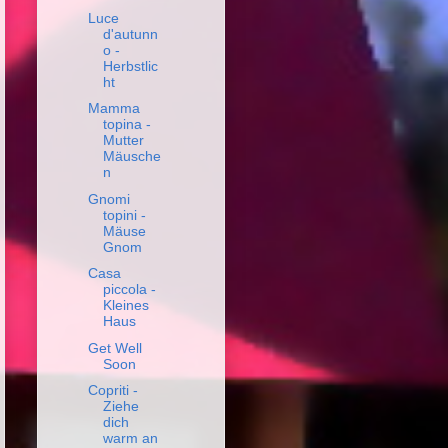
Luce
d'autunn
o -
Herbstlic
ht
Mamma
topina -
Mutter
Mäusche
n
Gnomi
topini -
Mäuse
Gnom
Casa
piccola -
Kleines
Haus
Get Well
Soon
Copriti -
Ziehe
dich
warm an