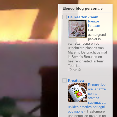
Elenco blog personale
De Kaartenkraam
Nieuwe
lantaarn
-
Het
achtergrond
papier is
van Stamperia en de
uitgeknipte plaatjes van
Maremi. De prachtige mal
is Berrie's Beauties en
heet 'enchanted lantern'.
Toen i...
12 ore fa
Kreattiva
Personalizz
are le tazze
con la
stampa
sublimatica:
un’idea creativa per ogni
occasione
-
Trasformare
una semplice tazza in un