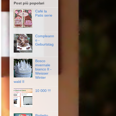
Post più popolari
Café la
Patis serie
Compleann
o -
Geburtstag
Bosco
invernale
bianco II -
Weisser
Winter
wald II
10 000 !!!
Biglietto