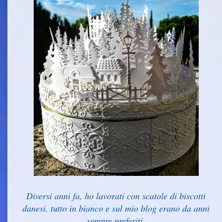
Diversi anni fa, ho lavorati con scatole di biscotti
danesi, tutto in bianco e sul mio blog erano da anni
sempre preferiti.