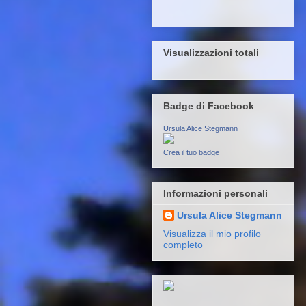
Visualizzazioni totali
Badge di Facebook
Ursula Alice Stegmann
Crea il tuo badge
Informazioni personali
Ursula Alice Stegmann
Visualizza il mio profilo
completo