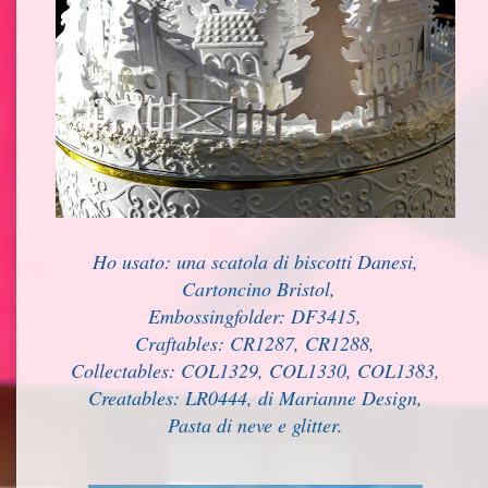
Ho usato: una scatola di biscotti Danesi,
Cartoncino Bristol,
Embossingfolder: DF3415,
Craftables: CR1287, CR1288,
Collectables: COL1329, COL1330, COL1383,
Creatables: LR0444, di Marianne Design,
Pasta di neve e glitter.