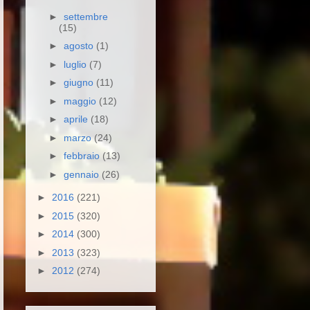
►
settembre
(15)
►
agosto
(1)
►
luglio
(7)
►
giugno
(11)
►
maggio
(12)
►
aprile
(18)
►
marzo
(24)
►
febbraio
(13)
►
gennaio
(26)
►
2016
(221)
►
2015
(320)
►
2014
(300)
►
2013
(323)
►
2012
(274)