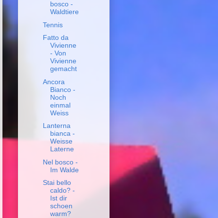
bosco -
Waldtiere
Tennis
Fatto da
Vivienne
- Von
Vivienne
gemacht
Ancora
Bianco -
Noch
einmal
Weiss
Lanterna
bianca -
Weisse
Laterne
Nel bosco -
Im Walde
Stai bello
caldo? -
Ist dir
schoen
warm?