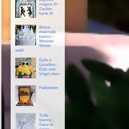
magico III -
Zauber
karte III
Bosco
invernale
bianco -
Weisser
Winter
wald
Gufo e
Uccellino -
Eule und
Vögel chen
Halloween
Tutto
bianco -
Ganz in