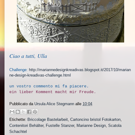
Ciao a tutti, Ulla
Challenge:
http://mariannedesignkreadivas.blogspot.it/2017/10/marian
ne-design-kreadivas-challenge.html
un vostro commento mi fa piacere.
ein lieber Komment macht mir Freude.
Pubblicato da
Ursula Alice Stegmann
alle
10:04
Etichette:
Briccolage Bastelarbeit
,
Cartoncino bristol Fotokarton
,
Contenitori Behälter
,
Fustelle Stanzer
,
Marianne Design
,
Scatola
Schachtel