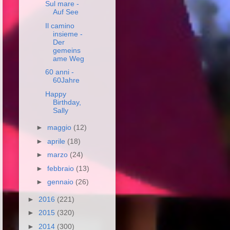
Sul mare -
Auf See
Il camino
insieme -
Der
gemeins
ame Weg
60 anni -
60Jahre
Happy
Birthday,
Sally
►
maggio
(12)
►
aprile
(18)
►
marzo
(24)
►
febbraio
(13)
►
gennaio
(26)
►
2016
(221)
►
2015
(320)
►
2014
(300)