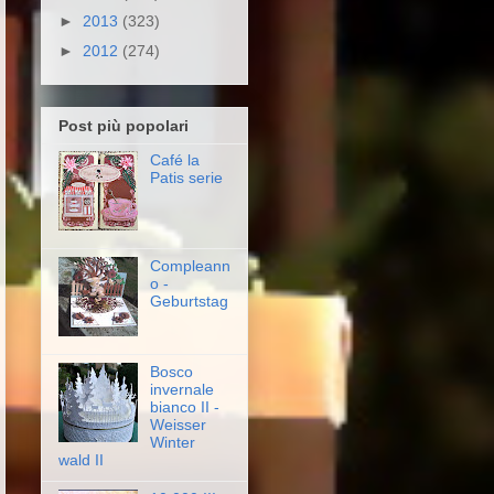
►
2013
(323)
►
2012
(274)
Post più popolari
Café la
Patis serie
Compleann
o -
Geburtstag
Bosco
invernale
bianco II -
Weisser
Winter
wald II