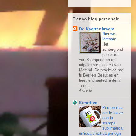
Elenco blog personale
De Kaartenkraam
Nieuwe
lantaarn
-
Het
achtergrond
papier is
van Stamperia en de
uitgeknipte plaatjes van
Maremi. De prachtige mal
is Berrie's Beauties en
heet 'enchanted lantern'.
Toen i...
4 ore fa
Kreattiva
Personalizz
are le tazze
con la
stampa
sublimatica:
un’idea creativa per ogni