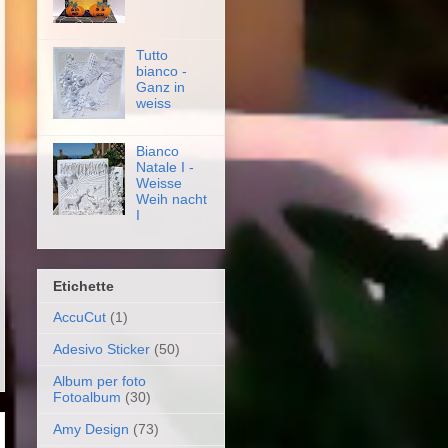
Tutto
bianco -
Ganz in
weiss
Bianco
Natale I -
Weisse
Weih nacht
I
Etichette
AccuCut
(1)
Adesivo Sticker
(50)
Album per foto
Fotoalbum
(30)
Amy Design
(73)