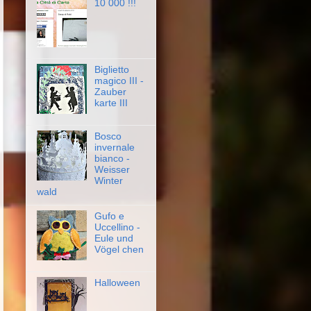
10 000 !!!
Biglietto
magico III -
Zauber
karte III
Bosco
invernale
bianco -
Weisser
Winter
wald
Gufo e
Uccellino -
Eule und
Vögel chen
Halloween