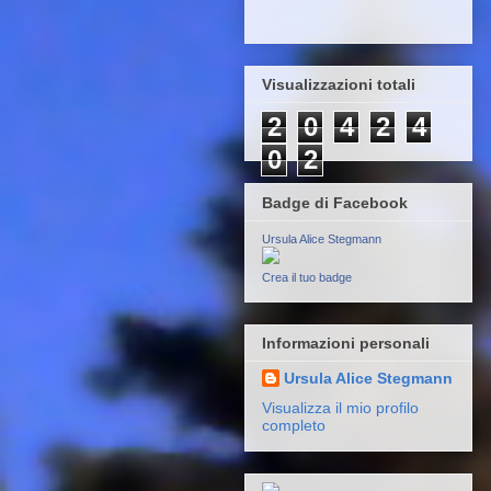
Visualizzazioni totali
2
0
4
2
4
0
2
Badge di Facebook
Ursula Alice Stegmann
Crea il tuo badge
Informazioni personali
Ursula Alice Stegmann
Visualizza il mio profilo
completo