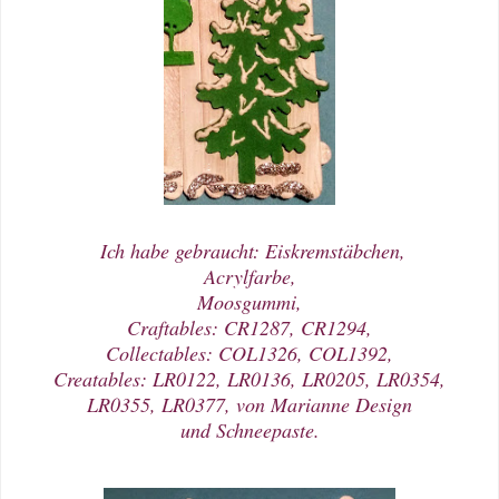
Ich habe gebraucht: Eiskremstäbchen,
Acrylfarbe,
Moosgummi,
Craftables: CR1287, CR1294,
Collectables: COL1326, COL1392,
Creatables: LR0122, LR0136, LR0205, LR0354,
LR0355, LR0377, von Marianne Design
und Schneepaste.