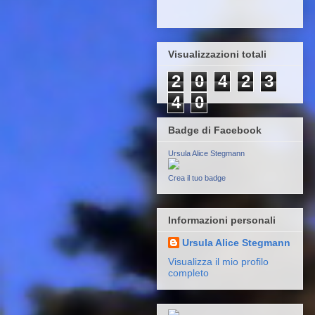
Visualizzazioni totali
2
0
4
2
3
4
0
Badge di Facebook
Ursula Alice Stegmann
Crea il tuo badge
Informazioni personali
Ursula Alice Stegmann
Visualizza il mio profilo
completo