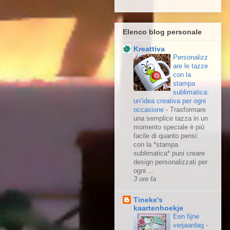
Elenco blog personale
Kreattiva
Personalizz
are le tazze
con la
stampa
sublimatica:
un’idea creativa per ogni
occasione
-
Trasformare
una semplice tazza in un
momento speciale è più
facile di quanto pensi:
con la *stampa
sublimatica* puoi creare
design personalizzati per
ogni ...
3 ore fa
Tineke's
kaartenhoekje
Een fijne
verjaardag
-