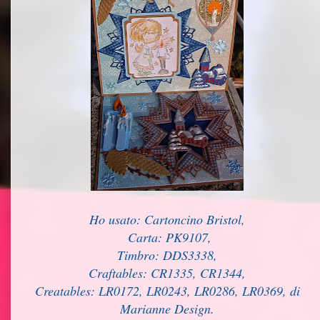
Ho usato: Cartoncino Bristol,
Carta: PK9107,
Timbro: DDS3338,
Craftables: CR1335, CR1344,
Creatables: LR0172, LR0243, LR0286, LR0369, di
Marianne Design.