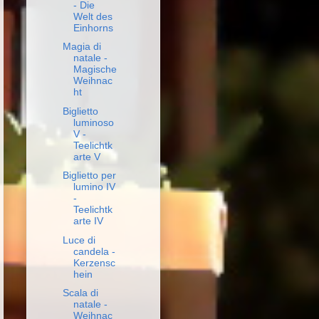
- Die
Welt des
Einhorns
Magia di
natale -
Magische
Weihnac
ht
Biglietto
luminoso
V -
Teelichtk
arte V
Biglietto per
lumino IV
-
Teelichtk
arte IV
Luce di
candela -
Kerzensc
hein
Scala di
natale -
Weihnac