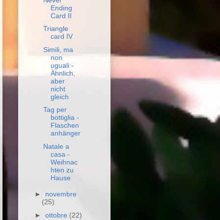
Ending
Card II
Triangle
card IV
Simili, ma
non
uguali -
Ähnlich,
aber
nicht
gleich
Tag per
bottiglia -
Flaschen
anhänger
Natale a
casa -
Weihnac
hten zu
Hause
►
novembre
(25)
►
ottobre
(22)