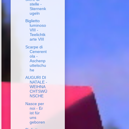
stelle -
Sternenk
ugeln
Biglietto
luminoso
VIII -
Teelichtk
arte VIII
Scarpe di
Cenerent
ola -
Aschenp
uttelschu
he
AUGURI DI
NATALE -
WEIHNA
CHTSWÜ
NSCHE
Nasce per
noi - Er
ist für
uns
geboren