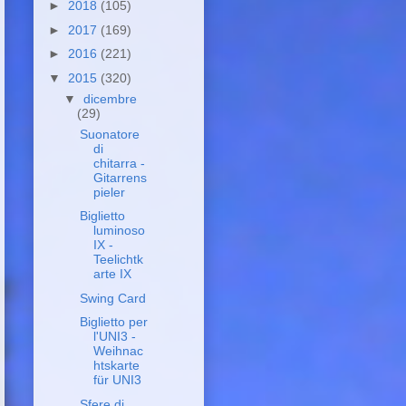
►
2018
(105)
►
2017
(169)
►
2016
(221)
▼
2015
(320)
▼
dicembre
(29)
Suonatore
di
chitarra -
Gitarrens
pieler
Biglietto
luminoso
IX -
Teelichtk
arte IX
Swing Card
Biglietto per
l'UNI3 -
Weihnac
htskarte
für UNI3
Sfere di