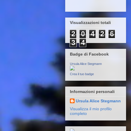
Visualizzazioni totali
2
0
4
2
6
3
4
Badge di Facebook
Ursula Alice Stegmann
Crea il tuo badge
Informazioni personali
Ursula Alice Stegmann
Visualizza il mio profilo
completo