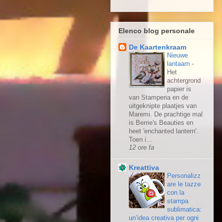
Elenco blog personale
De Kaartenkraam
Nieuwe
lantaarn
-
Het
achtergrond
papier is
van Stamperia en de
uitgeknipte plaatjes van
Maremi. De prachtige mal
is Berrie's Beauties en
heet 'enchanted lantern'.
Toen i...
12 ore fa
Kreattiva
Personalizz
are le tazze
con la
stampa
sublimatica:
un’idea creativa per ogni