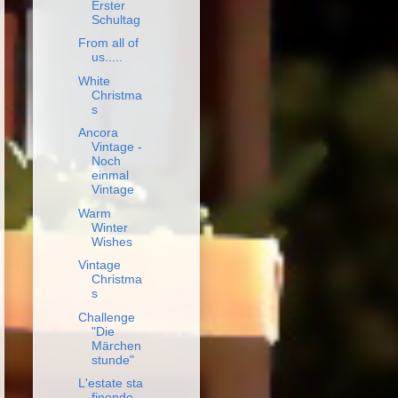
Erster
Schultag
From all of
us.....
White
Christma
s
Ancora
Vintage -
Noch
einmal
Vintage
Warm
Winter
Wishes
Vintage
Christma
s
Challenge
"Die
Märchen
stunde"
L'estate sta
finendo -