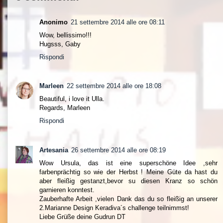
Anonimo
21 settembre 2014 alle ore 08:11
Wow, bellissimo!!!
Hugsss, Gaby
Rispondi
Marleen
22 settembre 2014 alle ore 18:08
Beautiful, i love it Ulla.
Regards, Marleen
Rispondi
Artesania
26 settembre 2014 alle ore 08:19
Wow Ursula, das ist eine superschöne Idee ,sehr
farbenprächtig so wie der Herbst ! Meine Güte da hast du
aber fleißig gestanzt,bevor su diesen Kranz so schön
garnieren konntest.
Zauberhafte Arbeit ,vielen Dank das du so fleißig an unserer
2.Marianne Design Keradiva´s challenge teilnimmst!
Liebe Grüße deine Gudrun DT