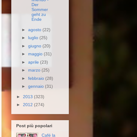
Der
Sommer
geht zu
Ende
►
agosto
(22)
►
luglio
(25)
►
giugno
(20)
►
maggio
(31)
►
aprile
(23)
►
marzo
(25)
►
febbraio
(28)
►
gennaio
(31)
►
2013
(323)
►
2012
(274)
Post più popolari
Café la