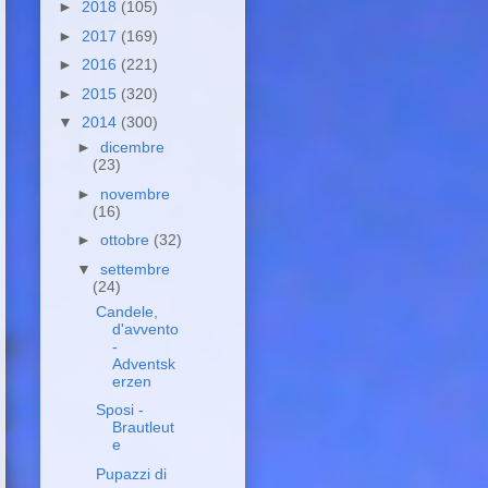
►
2018
(105)
►
2017
(169)
►
2016
(221)
►
2015
(320)
▼
2014
(300)
►
dicembre
(23)
►
novembre
(16)
►
ottobre
(32)
▼
settembre
(24)
Candele,
d'avvento
-
Adventsk
erzen
Sposi -
Brautleut
e
Pupazzi di