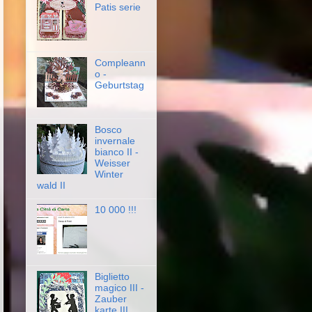
Patis serie
Compleann
o -
Geburtstag
Bosco
invernale
bianco II -
Weisser
Winter
wald II
10 000 !!!
Biglietto
magico III -
Zauber
karte III