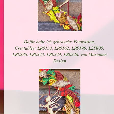
Dafür habe ich gebraucht: Fotokarton,
Creatables: LR0133, LR0162, LR0196, L25R05,
LR0286, LR0323, LR0324, LR0326, von Marianne
Design