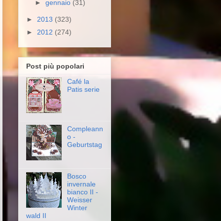
►
gennaio
(31)
►
2013
(323)
►
2012
(274)
Post più popolari
Café la
Patis serie
Compleann
o -
Geburtstag
Bosco
invernale
bianco II -
Weisser
Winter
wald II