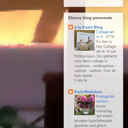
Elenco blog personale
à la Kaart Blog
Collage-art
nr 4
-
4775
En dan is
hier Collage-
art nr. 4 van
Hobbyvision. De opdracht
voor deze collage is
vuurtoren - reddingsboei -
zeester - wolken. Ook dit
keer waren ...
5 ore fa
KarinNettchen
Freitagsblü
mchen
-
heute
vormittag
auf einem
privaten hausflohmarkt
gesehen und gleich