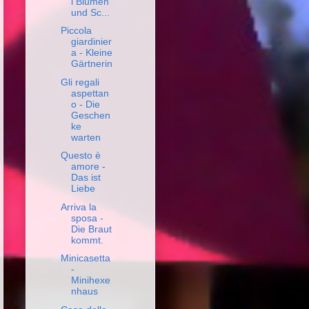
l Blumen
und Sc...
Piccola
giardinier
a - Kleine
Gärtnerin
Gli regali
aspettan
o - Die
Geschen
ke
warten
Questo è
amore -
Das ist
Liebe
Arriva la
sposa -
Die Braut
kommt.
Minicasetta
-
Minihexe
nhaus