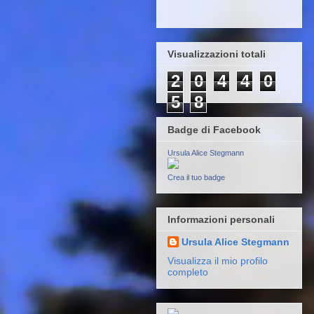
Visualizzazioni totali
2
0
4
4
0
5
8
Badge di Facebook
Ursula Alice Stegmann
Crea il tuo badge
Informazioni personali
Ursula Alice Stegmann
Visualizza il mio profilo
completo