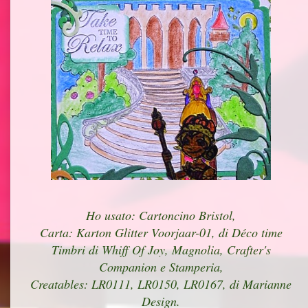
Ho usato: Cartoncino Bristol,
Carta: Karton Glitter Voorjaar-01, di Déco time
Timbri di Whiff Of Joy, Magnolia, Crafter's
Companion e Stamperia,
Creatables: LR0111, LR0150, LR0167, di Marianne
Design.