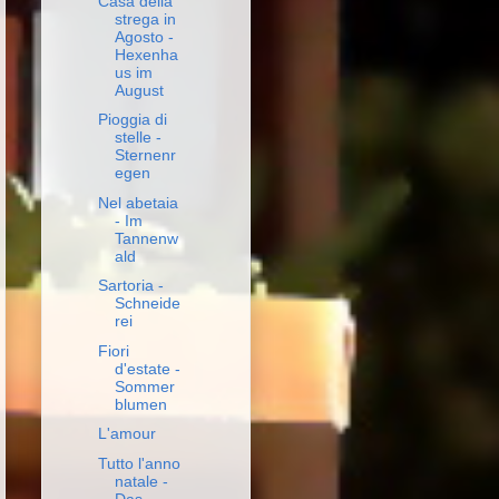
Casa della
strega in
Agosto -
Hexenha
us im
August
Pioggia di
stelle -
Sternenr
egen
Nel abetaia
- Im
Tannenw
ald
Sartoria -
Schneide
rei
Fiori
d'estate -
Sommer
blumen
L'amour
Tutto l'anno
natale -
Das