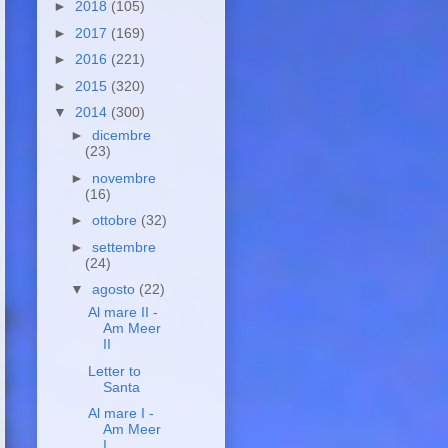
►
2018
(105)
►
2017
(169)
►
2016
(221)
►
2015
(320)
▼
2014
(300)
►
dicembre
(23)
►
novembre
(16)
►
ottobre
(32)
►
settembre
(24)
▼
agosto
(22)
Al mare II -
Am Meer
II
Letter to
Santa
Al mare I -
Am Meer
I