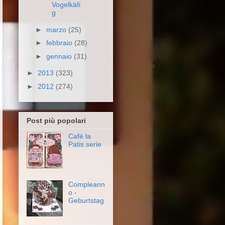
Vogelkäfi
g
►
marzo
(25)
►
febbraio
(28)
►
gennaio
(31)
►
2013
(323)
►
2012
(274)
Post più popolari
Café la
Patis serie
Compleann
o -
Geburtstag