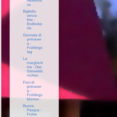
Hexenha
us
Biglietto
senza
fine -
Endloska
rte
Giornata di
primaver
a -
Frühlings
tag
La
margherit
ina - Das
Gänseblü
mchen
Fiori di
primaver
a -
Frühlings
blumen
Buona
Pasqua -
Frohe