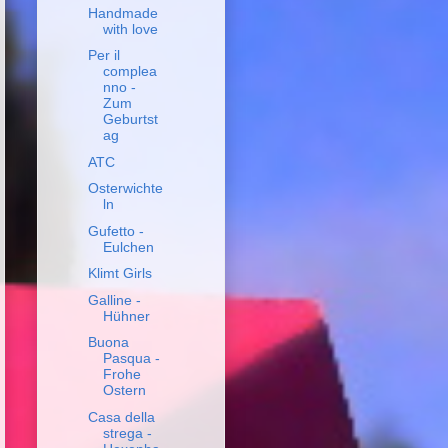
Handmade
with love
Per il
complea
nno -
Zum
Geburtst
ag
ATC
Osterwichte
ln
Gufetto -
Eulchen
Klimt Girls
Galline -
Hühner
Buona
Pasqua -
Frohe
Ostern
Casa della
strega -