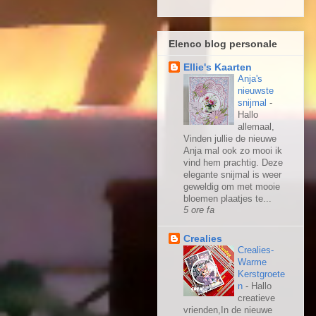
Elenco blog personale
Ellie's Kaarten
Anja's
nieuwste
snijmal
-
Hallo
allemaal,
Vinden jullie de nieuwe
Anja mal ook zo mooi ik
vind hem prachtig. Deze
elegante snijmal is weer
geweldig om met mooie
bloemen plaatjes te...
5 ore fa
Crealies
Crealies-
Warme
Kerstgroete
n
-
Hallo
creatieve
vrienden,In de nieuwe