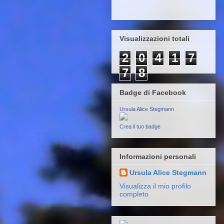
Visualizzazioni totali
2
0
4
1
7
7
8
Badge di Facebook
Ursula Alice Stegmann
Crea il tuo badge
Informazioni personali
Ursula Alice Stegmann
Visualizza il mio profilo
completo