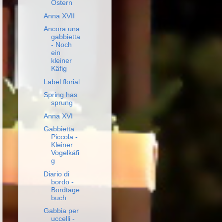
Ostern
Anna XVII
Ancora una
gabbietta
- Noch
ein
kleiner
Käfig
Label florial
Spring has
sprung
Anna XVI
Gabbietta
Piccola -
Kleiner
Vogelkäfi
g
Diario di
bordo -
Bordtage
buch
Gabbia per
uccelli -