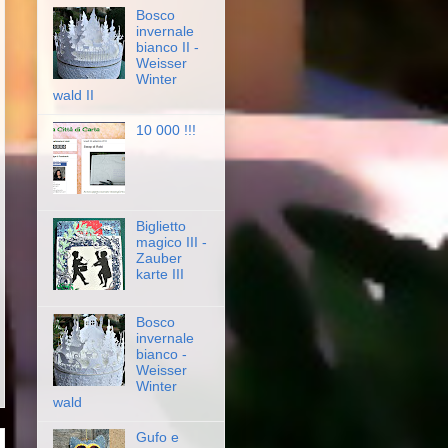
Bosco
invernale
bianco II -
Weisser
Winter
wald II
10 000 !!!
Biglietto
magico III -
Zauber
karte III
Bosco
invernale
bianco -
Weisser
Winter
wald
Gufo e